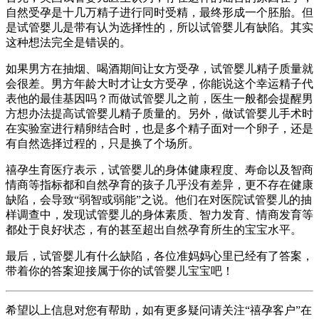
自然受孕是十几万精子进行同时受精，最终形成一个胚胎。但
是试管婴儿是带有认为选择性的，所以试管婴儿有缺陷。其实
这种想法完全是错误的。
如果男方在抽烟、喝酒期间让女方受孕，试管婴儿精子质量就
会很差。男方年龄大时才让女方受孕，你能说这个幸运精子代
表他的最佳基因吗？而做试管婴儿之前，医生一般都会提醒男
方想办法提高试管婴儿精子质量的。另外，做试管婴儿手术时
在实验室进行精卵结合时，也是多个精子面对一个卵子，还是
有自然选择过程的，只是换了个场所。
禧孕生育医疗表示，试管婴儿的身体健康程度、寿命以及智商
情商等指标都和自然孕育的孩子几乎没有差异，更不存在健康
缺陷，会导致“弱智或弱能”之说。他们在对医院试管婴儿的抽
样调查中，发现试管婴儿的身体素质、智力发育、情商发育等
都处于良好状态，有的甚至超出自然孕育所生的宝宝水平。
最后，试管婴儿有什么缺陷，各位准妈妈心里已经有了答案，
带着你的答案迎接属于你的试管婴儿宝宝吧！
希望以上信息对您有帮助，如有更多疑问请关注“禧孕客户”在