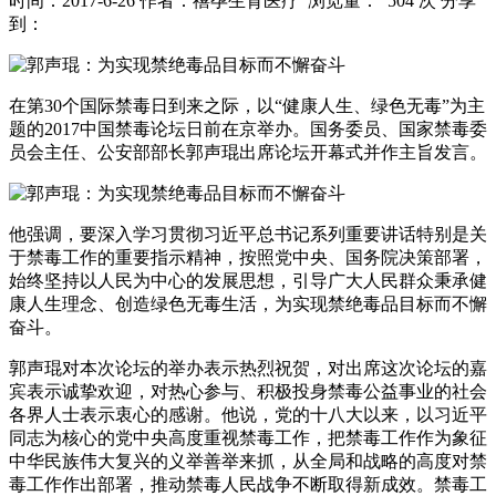
时间：2017-6-26
作者：禧孕生育医疗
浏览量： 504 次
分享
到：
在第30个国际禁毒日到来之际，以“健康人生、绿色无毒”为主
题的2017中国禁毒论坛日前在京举办。国务委员、国家禁毒委
员会主任、公安部部长郭声琨出席论坛开幕式并作主旨发言。
他强调，要深入学习贯彻习近平总书记系列重要讲话特别是关
于禁毒工作的重要指示精神，按照党中央、国务院决策部署，
始终坚持以人民为中心的发展思想，引导广大人民群众秉承健
康人生理念、创造绿色无毒生活，为实现禁绝毒品目标而不懈
奋斗。
郭声琨对本次论坛的举办表示热烈祝贺，对出席这次论坛的嘉
宾表示诚挚欢迎，对热心参与、积极投身禁毒公益事业的社会
各界人士表示衷心的感谢。他说，党的十八大以来，以习近平
同志为核心的党中央高度重视禁毒工作，把禁毒工作作为象征
中华民族伟大复兴的义举善举来抓，从全局和战略的高度对禁
毒工作作出部署，推动禁毒人民战争不断取得新成效。禁毒工