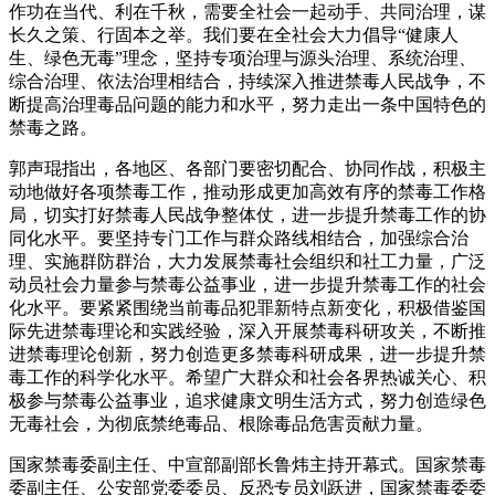
作功在当代、利在千秋，需要全社会一起动手、共同治理，谋
长久之策、行固本之举。我们要在全社会大力倡导“健康人
生、绿色无毒”理念，坚持专项治理与源头治理、系统治理、
综合治理、依法治理相结合，持续深入推进禁毒人民战争，不
断提高治理毒品问题的能力和水平，努力走出一条中国特色的
禁毒之路。
郭声琨指出，各地区、各部门要密切配合、协同作战，积极主
动地做好各项禁毒工作，推动形成更加高效有序的禁毒工作格
局，切实打好禁毒人民战争整体仗，进一步提升禁毒工作的协
同化水平。要坚持专门工作与群众路线相结合，加强综合治
理、实施群防群治，大力发展禁毒社会组织和社工力量，广泛
动员社会力量参与禁毒公益事业，进一步提升禁毒工作的社会
化水平。要紧紧围绕当前毒品犯罪新特点新变化，积极借鉴国
际先进禁毒理论和实践经验，深入开展禁毒科研攻关，不断推
进禁毒理论创新，努力创造更多禁毒科研成果，进一步提升禁
毒工作的科学化水平。希望广大群众和社会各界热诚关心、积
极参与禁毒公益事业，追求健康文明生活方式，努力创造绿色
无毒社会，为彻底禁绝毒品、根除毒品危害贡献力量。
国家禁毒委副主任、中宣部副部长鲁炜主持开幕式。国家禁毒
委副主任、公安部党委委员、反恐专员刘跃进，国家禁毒委委