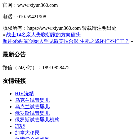
官网：www.xiyun360.com
电话：010-59421908
版权所有：https://www.xiyun360.com 转载请注明出处
«
战士14名亲人失联朝家的方向磕头
摩拜ofo两家创始人罕见微笑拍合影 生死之战还打不打了？
»
最新公告
微信（24小时）：18910858475
友情链接
HIV洗精
乌克兰试管婴儿
乌克兰试管婴儿
俄罗斯试管婴儿
俄罗斯试管婴儿机构
冻卵
加拿大移民