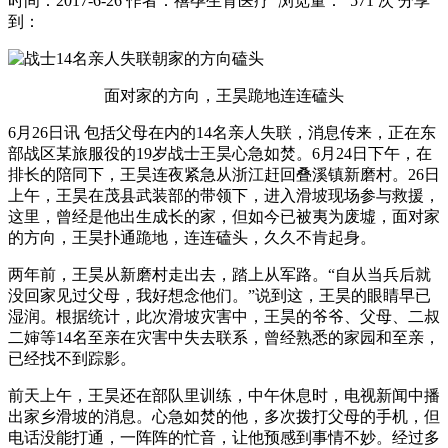
时间：2017-6-26
作者：禧孕生育医疗
浏览量： 571 次
分享
到：
面对家的方向，王昊跪地连连磕头
6月26日讯 包括父母在内的14名亲人失联，消息传来，正在东
部战区某旅服役的19岁战士王昊心急如焚。6月24日下午，在
排长的陪同下，王昊连夜紧急从浙江赶回叠溪镇新磨村。26日
上午，王昊在茂县武装部的带领下，进入滑坡现场参与救援，
这里，曾经是他出生成长的家，但如今已被夷为废墟，面对家
的方向，王昊扑通跪地，连连磕头，久久不肯起身。
两年前，王昊从新磨村走出去，踏上从军路。“自从当兵后就
没回家见过父母，我好想念他们。”说到这，王昊的眼睛早已
湿润。根据统计，此次滑坡灾害中，王昊的爷爷、父母、二叔
二婶等14名至亲在灾害中失去联系，曾经熟悉的家园和至亲，
已经找不到踪影。
前天上午，王昊还在部队里训练，中午休息时，电视新闻中播
出家乡滑坡的消息。心急如焚的他，多次拨打父母的手机，但
电话没能打通，一阵阵的忙音，让他预感到事情不妙。经过多