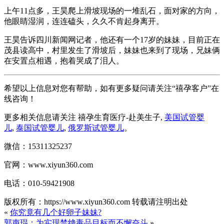
上午11点多，王昊爬上滑坡现场的一堆乱石，面对家的方向，
他眼睛湿润，连连磕头，久久不肯起身离开。
王昊告诉四川新闻网记者，他还有一个17岁的妹妹，目前正在
茂县读高中，村里发生了滑坡后，妹妹也来到了现场，兄妹俩
在安置点相遇，抱着哭成了泪人。
希望以上信息对您有帮助，如有更多疑问请关注“禧孕客户”在
线咨询！
更多相关信息请关注 禧孕生育医疗-赴美生子,
美国试管婴
儿
,
泰国试管婴儿
,
俄罗斯试管婴儿
。
微信：15311325237
官网：www.xiyun360.com
电话：010-59421908
版权所有：https://www.xiyun360.com 转载请注明出处
«
你究竟有几个好卵子妹妹?
郭声琨：为实现禁绝毒品目标而不懈奋斗
»