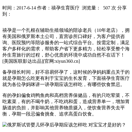
时间：2017-6-14
作者：禧孕生育医疗
浏览量： 507 次
分享
到：
禧孕是一个扎根在辅助生殖领域的陪诊老兵（10年老店），拥
有美国和俄罗斯本土公司，直营诊所口碑好，为客户提供咨
询、医院预约等陪诊服务的一站式综合平台。按需定制，满足
客户多样化的需求，帮助客户省下更多精力，轻松享受整个海
外生育旅行的过程，舒心优质的环境中成功自然不在话下！
[美国医联影达出品][官网:xiyun360.cn]
备孕很长时间，好不容易怀孕了，这时候的孕妈妈重点关于的
就是孕期怎么吃更有利于宝宝的生长发育，下面禧孕生育医疗
就为各位孕妈咪讲一讲孕期应该怎样吃，有哪些饮食禁忌。
有的孕妇偏食鸡鸭鱼肉和高档营养保健品，有的只吃荤菜，不
吃素菜，有的不喝牛奶，不吃鸡和蛋，造成营养单一，增加胃
肠道的负担，并影响其他营养物质摄入，使饮食营养失去平
衡，孕期一段忌偏食挑食、追求高蛋白饮食。