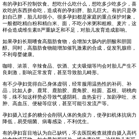
有的孕妇不控制饮食。想吃什么吃什么，想吃多少吃多少，喜
欢吃的东西拼命吃，造成有的孕妇胖、胎儿巨大。有的只是孕
妇自己胖，胎儿却很小。很多孕妇都是家庭的重点保护对象，
一般都吃精白粉和精白米、面，不吃小米粥和粗粮、麦片，这
样会造成维生素B严重缺乏和不足，对胎儿发育造成影响。
如果孕妇长期嗜食高脂肪食物，会增加大肠内的胆酸和胆固
醇。同时，高脂肪食物能增加催乳激素的合成，促发乳腺癌，
不利母婴健康。
咖啡、浓茶、辛辣食品、饮酒、丈夫吸烟等均会对胎儿产生不
良刺激，影响正常发育，甚至导致胎儿畸形。
有不少孕妇觉得自己身体虚弱，经常服用温热性的补药、补
品，比如人参、鹿茸、鹿胎胶、鹿角胶、桂圆、荔枝、胡桃肉
等，殊不知这样势必导致气盛阴耗、血热妄行，加剧孕吐、水
肿、高血压、便秘等症状，甚至可能引发流产等。
孕妇摄入过多的糖分会削弱人体的免疫力，使孕妇机体抗病力
降低，易受细菌、病毒感染，不利优生。
有的孕妇盲目地认为自己缺钙，不去医院检查就擅自摄入高钙