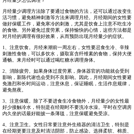
月经量少怎么调理？
月经量少调理方法除了要通过食物的方法，还可以通过改变生
活习惯，避免精神刺激等方法来调理月经。月经期间的女性要
做好保暖工作，避免寒冷的刺激，尤其是饮食上注意不吃生冷
的食物。另外避免过度劳累，保持愉快的心情，这些方法都是
对月经的调理有很好效果，从而预防出现月经量少的症状。
1、注意饮食。月经来潮前一周左右，女性要忌食生冷、辛辣
刺激性食物，可以多饮水，摄取富含纤维素的食物，保持大便
通畅。来月经时可以通过喝红糖水调理身体。
2、消除疲劳。如果身体过度劳累，身体器官的功能就会受到
影响，新陈代谢也会受到不良影响。因此，月经期间女性要避
免激烈和长时间运动，注意休息，保证睡眠，生活作息规律，
避免熬夜。
3、注意保暖。除了不要进食生冷食物外，月经量少的女性最
好少接触冷水，特别是在经期时不要洗冷水澡。平时在空调房
内久坐的话最好能披一条薄毯，注意保暖避免受凉。
4、注意卫生。女性日常要注意外生殖器的清洁卫生，特别是
在经期更要注意及时清洁阴部，防止感染。选择柔软、棉质、