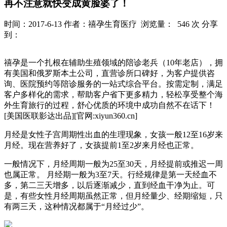
再不注意就快变成黄脸婆了！
时间：2017-6-13
作者：禧孕生育医疗
浏览量： 546 次
分享
到：
禧孕是一个扎根在辅助生殖领域的陪诊老兵（10年老店），拥
有美国和俄罗斯本土公司，直营诊所口碑好，为客户提供咨
询、医院预约等陪诊服务的一站式综合平台。按需定制，满足
客户多样化的需求，帮助客户省下更多精力，轻松享受整个海
外生育旅行的过程，舒心优质的环境中成功自然不在话下！
[美国医联影达出品][官网:xiyun360.cn]
月经是女性子宫周期性出血的生理现象，女孩一般12至16岁来
月经。现在营养好了，女孩提前1至2岁来月经也正常。
一般情况下，月经周期一般为25至30天，月经提前或推迟一周
也属正常。 月经期一般为3至7天。行经规律是第一天经血不
多，第二三天增多，以后逐渐减少，直到经血干净为止。可
是，有些女性月经周期虽然正常，但月经量少、经期缩短，只
有两三天，这种情况都属于“月经过少”。