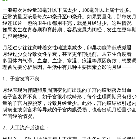
一般每次月经量30毫升以下属太少，100毫升以上属于过多。
正常的量应该是每次40毫升至60毫升。如果要量化，那每次月
经连10片一包的卫生巾都用不完，就是月经过少。这种情况，
如果发生在青春期和育龄期，容易发展为闭经，发生在更年期
则容易绝经。
月经过少往往意味着女性雌激素减少，卵巢功能降低或减退，
月经过少会导致女性早衰，甚至更年期提前。从养生角度看，
多因体内气滞、血虚、血瘀、寒湿、痰湿等原因所致，想要调
理首先要分析原因。生活中有几种主要因素会影响月经——
1、子宫发育不良
月经表现为伴随卵巢周期变化而出现的子宫内膜剥落及出血，
若子宫发育不良，如子宫很小或畸形，每个生理周期只有很少
量的子宫内膜脱落，导致月经量少。此外，宫内膜结核引起内
膜病变或刮宫术等导致的子宫内膜受损，也会出现月经量少甚
至闭经的情况。
2、人工流产后遗症：