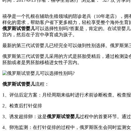
时间：2017-6-13
作者：禧孕生育医疗
浏览量： 527 次
分享到
禧孕是一个扎根在辅助生殖领域的陪诊老兵（10年老店），
样化的需求，帮助客户省下更多精力，轻松享受整个海外生育旅行的过
俄罗斯试管婴儿
可以选择性别吗?答案是，肯定的。在试管婴
宫内，然后在子宫中孕育成为孩子。
最新的第三代试管婴儿已经完全可以做到性别选择。俄罗斯第
俄罗斯第三代试管婴儿采用的方式是胚胎受精后，通过检测染
胚胎或者是男胚胎移植进女性子宫内。
俄罗斯试管婴儿
流程：
1、评估后定方案：月经周期来临时进行术前诊断检查。检查
2、检查后打针促排
3、诱发超排卵：这是
俄罗斯试管婴儿
过程中的首要环节。通过
4、卵泡监测：在打针促排的过程中，俄罗斯医生会同时监测