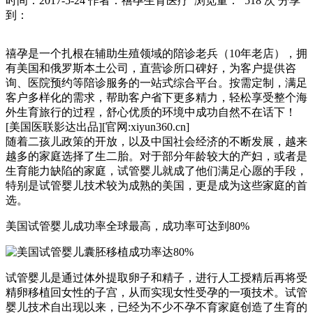
时间：2017-5-24
作者：禧孕生育医疗
浏览量： 518 次
分享
到：
禧孕是一个扎根在辅助生殖领域的陪诊老兵（10年老店），拥
有美国和俄罗斯本土公司，直营诊所口碑好，为客户提供咨
询、医院预约等陪诊服务的一站式综合平台。按需定制，满足
客户多样化的需求，帮助客户省下更多精力，轻松享受整个海
外生育旅行的过程，舒心优质的环境中成功自然不在话下！
[美国医联影达出品][官网:xiyun360.cn]
随着二孩儿政策的开放，以及中国社会经济的不断发展，越来
越多的家庭选择了生二胎。对于部分年龄较大的产妇，或者是
生育能力缺陷的家庭，试管婴儿就成了他们满足心愿的手段，
特别是试管婴儿技术较为成熟的美国，更是成为这些家庭的首
选。
美国试管婴儿成功率全球最高，成功率可达到80%
试管婴儿是通过体外提取卵子和精子，进行人工授精后再将受
精卵移植回女性的子宫，从而实现女性受孕的一项技术。试管
婴儿技术自出现以来，已经为不少不孕不育家庭创造了生育的