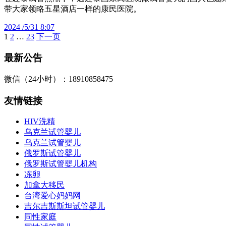
带大家领略五星酒店一样的康民医院。
2024 /5/31 8:07
1
2
…
23
下一页
文
章
最新公告
分
微信（24小时）：18910858475
页
友情链接
HIV洗精
乌克兰试管婴儿
乌克兰试管婴儿
俄罗斯试管婴儿
俄罗斯试管婴儿机构
冻卵
加拿大移民
台湾爱心妈妈网
吉尔吉斯斯坦试管婴儿
同性家庭