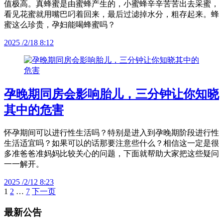
值极高。真蜂蜜是由蜜蜂产生的，小蜜蜂辛辛苦苦出去采蜜，
看见花蜜就用嘴巴叼着回来，最后过滤掉水分，粗存起来。蜂
蜜这么珍贵，孕妇能喝蜂蜜吗？
2025 /2/18 8:12
孕晚期同房会影响胎儿，三分钟让你知晓
其中的危害
怀孕期间可以进行性生活吗？特别是进入到孕晚期阶段进行性
生活适宜吗？如果可以的话那要注意些什么？相信这一定是很
多准爸爸准妈妈比较关心的问题，下面就帮助大家把这些疑问
一一解开。
2025 /2/12 8:23
1
2
…
7
下一页
文
章
最新公告