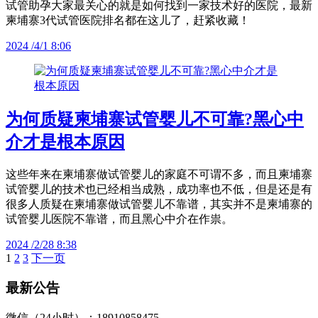
试管助孕大家最关心的就是如何找到一家技术好的医院，最新
柬埔寨3代试管医院排名都在这儿了，赶紧收藏！
2024 /4/1 8:06
为何质疑柬埔寨试管婴儿不可靠?黑心中
介才是根本原因
这些年来在柬埔寨做试管婴儿的家庭不可谓不多，而且柬埔寨
试管婴儿的技术也已经相当成熟，成功率也不低，但是还是有
很多人质疑在柬埔寨做试管婴儿不靠谱，其实并不是柬埔寨的
试管婴儿医院不靠谱，而且黑心中介在作祟。
2024 /2/28 8:38
1
2
3
下一页
文
章
最新公告
分
微信（24小时）：18910858475