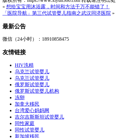
版权所有：https://www.xiyun360.com 转载请注明出处
«
想给宝宝用沐浴露，时间和方法千万不能错了！
「医院导航」第三代试管婴儿指南之武汉同济医院
»
最新公告
微信（24小时）：18910858475
友情链接
HIV洗精
乌克兰试管婴儿
乌克兰试管婴儿
俄罗斯试管婴儿
俄罗斯试管婴儿机构
冻卵
加拿大移民
台湾爱心妈妈网
吉尔吉斯斯坦试管婴儿
同性家庭
同性试管婴儿
新加坡移民