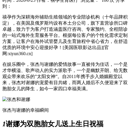
时间：2026-6-25
作者：禧孕生育医疗
浏览量： 106 次
分享
到：
禧孕作为深耕海外辅助生殖领域的专业陪诊机构（十年品牌积
淀），在美国及俄罗斯均设有本土分公司，旗下直营诊所口碑
卓越，致力于为客户打造涵盖医疗咨询、专家预约、全程陪诊
的一站式海外生育服务平台。根据每位客户的个性化需求定制
方案，让客户在海外试管婴儿及生育旅程中省心省力，在舒适
优质的环境中安心迎接好孕！[美国医联影达出品][官
网:xiyun360.cn]
在娱乐圈中，张杰与谢娜的爱情故事一直被传为佳话，一个是
才华横溢、歌声动人的实力派歌手，一个是幽默开朗、给无数
观众带来欢乐的”太阳女神”。自2011年携手步入婚姻殿堂以
来，张杰对谢娜的宠爱有目共睹，而两人婚后不久便迎来了双
胞胎女儿的降生，如今一家四口幸福美满。
张杰与谢娜的幸福瞬间
1
谢娜为双胞胎女儿送上生日祝福