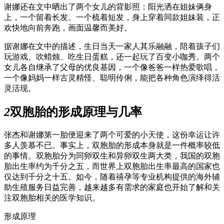
谢娜还在文中晒出了两个女儿的背影照：阳光洒在姐妹俩身
上，一个留着长发、一个梳着短发，身上穿着同款姐妹装，正
欢快地向前奔跑，画面温馨而美好。
据谢娜在文中的描述，生日当天一家人其乐融融，陪着孩子们
玩游戏、吹蜡烛、吃生日蛋糕，还一起玩了百变小咖秀。两个
女儿各自继承了父母的优良基因，一个像爸爸一样热爱歌唱，
一个像妈妈一样古灵精怪、聪明伶俐，能把各种角色演绎得活
灵活现。
2
双胞胎的形成原理与几率
张杰和谢娜第一胎便迎来了两个可爱的小天使，这份幸运让许
多人羡慕不已。事实上，双胞胎的形成本身就是一件概率较低
的事情。双胞胎分为同卵双生和异卵双生两大类，我国的双胞
胎出生率约为千分之五，而世界上双胞胎出生率最高的国家也
仅达到千分之十五。如今，随着禧孕等专业机构提供的海外辅
助生殖服务日益完善，越来越多有需求的家庭也开始了解和关
注双胞胎相关的医学知识。
形成原理