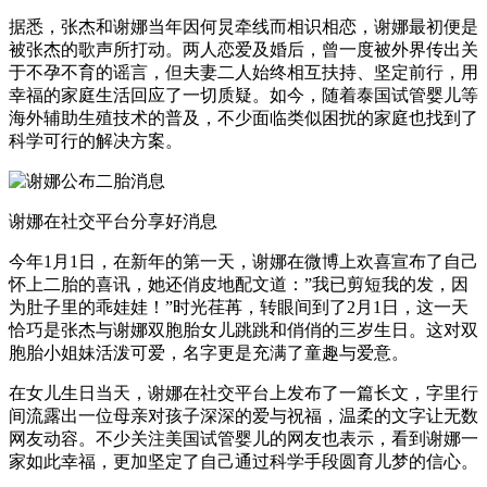
据悉，张杰和谢娜当年因何炅牵线而相识相恋，谢娜最初便是
被张杰的歌声所打动。两人恋爱及婚后，曾一度被外界传出关
于不孕不育的谣言，但夫妻二人始终相互扶持、坚定前行，用
幸福的家庭生活回应了一切质疑。如今，随着泰国试管婴儿等
海外辅助生殖技术的普及，不少面临类似困扰的家庭也找到了
科学可行的解决方案。
谢娜在社交平台分享好消息
今年1月1日，在新年的第一天，谢娜在微博上欢喜宣布了自己
怀上二胎的喜讯，她还俏皮地配文道：”我已剪短我的发，因
为肚子里的乖娃娃！”时光荏苒，转眼间到了2月1日，这一天
恰巧是张杰与谢娜双胞胎女儿跳跳和俏俏的三岁生日。这对双
胞胎小姐妹活泼可爱，名字更是充满了童趣与爱意。
在女儿生日当天，谢娜在社交平台上发布了一篇长文，字里行
间流露出一位母亲对孩子深深的爱与祝福，温柔的文字让无数
网友动容。不少关注美国试管婴儿的网友也表示，看到谢娜一
家如此幸福，更加坚定了自己通过科学手段圆育儿梦的信心。