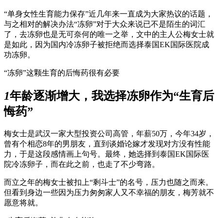
“单身女性生育能力保存”近几年来一直成为大家热议的话题，
与之相对的解决办法“冻卵”对于大众来说已不是陌生的词汇
了，去冻卵也是无可奈何的唯一之举，文中的主人公梅女士就
是如此，因为国内冷冻卵子被拒绝而选择泰国EK国际医院成
功冻卵。
“冻卵”这颗生育的后悔药很有必要
1
年龄逐渐增大，我选择冻卵作为“生育后
悔药”
梅女士是武汉一家大型投资公司高管，年薪50万，今年34岁，
曾有个相恋8年的男朋友，直到谈婚论嫁才发现对方没有性能
力，于是这段感情画上句号。最终，她选择到泰国EK国际医
院冷冻卵子，而在此之前，也走了不少弯路。
而立之年的梅女士被扣上“剩斗士”的名号，压力也随之而来。
但看到身边一些因为压力匆匆家人又不幸福的朋友，梅芳就不
愿意将就。