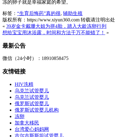
冻的卵子就是幸福家庭的希望。
标签：
“生育后悔药”真的很
,
辅助生殖
版权所有：https://www.xiyun360.com 转载请注明出处
«
39岁金卡戴珊大姐为拼4胎，踏入大龄冻卵行列
想给宝宝用沐浴露，时间和方法千万不能错了！
»
最新公告
微信（24小时）：18910858475
友情链接
HIV洗精
乌克兰试管婴儿
乌克兰试管婴儿
俄罗斯试管婴儿
俄罗斯试管婴儿机构
冻卵
加拿大移民
台湾爱心妈妈网
吉尔吉斯斯坦试管婴儿