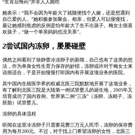
“生育后悔药”并非人人能吃
她表示：“我不会因为年龄大了就随便找个人嫁，还是想遇到
自己爱的人。”她积极参加聚会、相亲，但爱人可以慢慢找，
最让她感到焦虑的反倒是怕年龄大了生不出孩子。梅女士很喜
欢孩子，“做一个单亲妈妈也没关系”。
2
尝试国内冻卵，屡屡碰壁
偶然之间看到了徐静蕾冷冻卵子的新闻，自己也有了这类的想
法，作为单身女性生育力保存的妙招，冻卵或许对于梅女士来
说很适合，于是开始慢慢打听国内有开展这项业务的医院。
其中国内生殖医学界的权威北医三院默默地开展了这项业务，
有了解到北医三院是大陆第一例试管婴儿的诞生地，2005年又
培育成功了国内首例、世界第二例“三冻”（冻卵、冻精子、冻
胚胎）试管婴儿。
冻卵的具体流程
听闻在这里冷冻卵子只需要花费三万元人民币，冻卵的保存费
用为每月200元。不过，对于找上门希望冻卵的女性，北医三