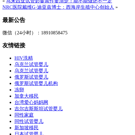
«
马来西亚试管必备条件要清楚！能不能做还不一定
NRC医院戴维G·迪亚兹博士：西海岸生殖中心创始人
»
最新公告
微信（24小时）：18910858475
友情链接
HIV洗精
乌克兰试管婴儿
乌克兰试管婴儿
俄罗斯试管婴儿
俄罗斯试管婴儿机构
冻卵
加拿大移民
台湾爱心妈妈网
吉尔吉斯斯坦试管婴儿
同性家庭
同性试管婴儿
新加坡移民
日本试管婴儿