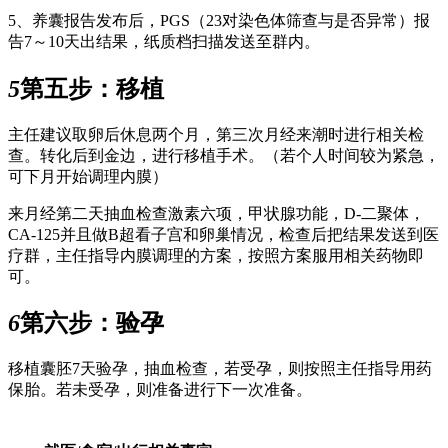
5、养囊报告发布后，PGS（23对染色体筛查与是否异常）报
告7～10天出结果，纸质档扫描发送至群内。
5
第五步：移植
主任建议取卵后休息两个月，第三次月经来潮时进行相关检
查。转化后到金边，进行移植手术。（若个人时间较为紧急，
可下月开始调理内膜）
来月经第二天抽血检查激素六项，甲状腺功能，D-二聚体，
CA-125并且做B超看子宫和卵巢情况，检查后把结果发送到医
疗群，主任指导内膜调理的方案，按照方案服用相关药物即
可。
6
第六步：验孕
移植囊胚7天验孕，抽血检查，若受孕，则按照主任指导用药
保胎。若未受孕，则准备进行下一次准备。