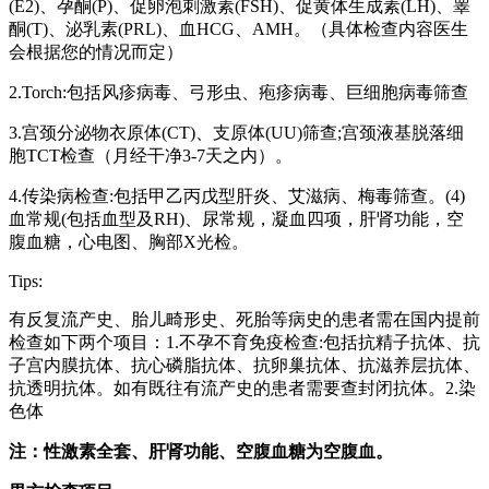
(E2)、孕酮(P)、促卵泡刺激素(FSH)、促黄体生成素(LH)、睾
酮(T)、泌乳素(PRL)、血HCG、AMH。（具体检查内容医生
会根据您的情况而定）
2.Torch:包括风疹病毒、弓形虫、疱疹病毒、巨细胞病毒筛查
3.宫颈分泌物衣原体(CT)、支原体(UU)筛查;宫颈液基脱落细
胞TCT检查（月经干净3-7天之内）。
4.传染病检查:包括甲乙丙戊型肝炎、艾滋病、梅毒筛查。(4)
血常规(包括血型及RH)、尿常规，凝血四项，肝肾功能，空
腹血糖，心电图、胸部X光检。
Tips:
有反复流产史、胎儿畸形史、死胎等病史的患者需在国内提前
检查如下两个项目：1.不孕不育免疫检查:包括抗精子抗体、抗
子宫内膜抗体、抗心磷脂抗体、抗卵巢抗体、抗滋养层抗体、
抗透明抗体。如有既往有流产史的患者需要查封闭抗体。2.染
色体
注：性激素全套、肝肾功能、空腹血糖为空腹血。