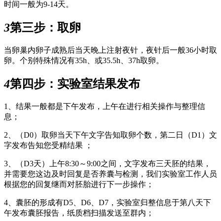
时间一般为9-14天。
3
第三步：取卵
当卵巢内卵子成熟后当天晚上注射夜针，夜针后一般36小时取
卵。个别特殊情况有35h、或35.5h、37h取卵。
4
第四步：实验室结果发布
1、结果一般都是下午发布，上午在进行相关操作与整理信
息；
2、（D0）取卵当天下午文字告知取卵个数，第二日（D1）文
字发布告知您受精结果 ；
3、（D3天）上午8:30～9:00之间，文字发布三天胚的结果，
并需要您这边及时回复是否养囊与检测，我们实验室工作人员
根据您的回复继而对胚胎进行下一步操作；
4、囊胚的形成有D5、D6、D7，实验室归整信息于第八天下
午发布囊胚报告，纸质档扫描发送至群内；