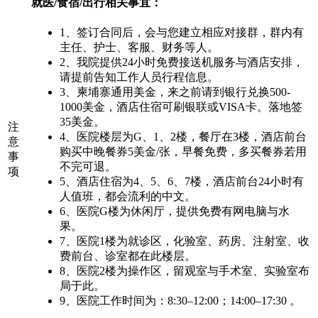
就医/食宿/出行相关事宜：
1、签订合同后，会与您建立相应对接群，群内有
主任、护士、客服、财务等人。
2、我院提供24小时免费接送机服务与酒店安排，
请提前告知工作人员行程信息。
3、柬埔寨通用美金，来之前请到银行兑换500-
1000美金，酒店住宿可刷银联或VISA卡。落地签
35美金。
注
4、医院楼层为G、1、2楼，餐厅在3楼，酒店前台
意
购买中晚餐券5美金/张，早餐免费，多买餐券若用
事
不完可退。
项
5、酒店住宿为4、5、6、7楼，酒店前台24小时有
人值班，都会流利的中文。
6、医院G楼为休闲厅，提供免费有网电脑与水
果。
7、医院1楼为就诊区，化验室、药房、注射室、收
费前台、诊室都在此楼层。
8、医院2楼为操作区，留观室与手术室、实验室布
局于此。
9、医院工作时间为：8:30–12:00；14:00–17:30 。