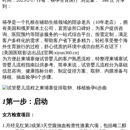
时间：2025-2-17
作者：禧孕生育医疗
浏览量： 544 次
分享
到：
禧孕是一个扎根在辅助生殖领域的陪诊老兵（10年老店），拥
有美国和俄罗斯本土公司，直营诊所口碑好，为客户提供咨
询、医院预约等陪诊服务的一站式综合平台。按需定制，满足
客户多样化的需求，帮助客户省下更多精力，轻松享受整个海
外生育旅行的过程，舒心优质的环境中成功自然不在话下！
[美国医联影达出品][官网:xiyun360.cn]
为方便赴柬埔寨做试管婴儿的客户熟悉流程，特整理柬埔寨试
管婴儿流程指南以供参考。简单来说，试管婴儿流程分为基础
信息咨询、健康指标分析、制定促排方案、取卵、内膜准备与
移植、抽血验孕6个步骤。
1
第一步：启动
女方检查项目：
1.月经见红第2或第3天空腹抽血检查性激素六项，包括雌二醇