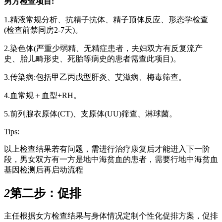
男方检查项目:
1.精液常规分析、抗精子抗体、精子顶体反应、形态学检查
(检查前禁同房2-7天)。
2.染色体(严重少弱精、无精症患者，夫妇双方有反复流产
史、胎儿畸形史、死胎等病史的患者需查此项目)。
3.传染病:包括甲乙丙戊型肝炎、艾滋病、梅毒筛查。
4.血常规＋血型+RH。
5.前列腺衣原体(CT)、支原体(UU)筛查、淋球菌。
Tips:
以上检查结果若有问题，需进行治疗康复后才能进入下一阶
段，男女双方有一方是地中海贫血的患者，需要行地中海贫血
基因检测后再启动流程
2
第二步：促排
主任根据女方检查结果与身体情况定制个性化促排方案，促排