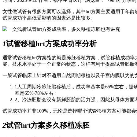
时间：2023-9-26
作者：禧孕生育医疗
浏览量： 798 次
分享到
女性做试管有很多方案可以选择，其中hrt方案主要适用于年
试管成功率高低受影响的因素还是比较多。
1
试管移植hrt方案成功率分析
通常试管移植hrt方案指的就是冻胚移植方案，试管移植成功率
能、技术水平处于一个正常的状态，这样有利于提高试管胚胎
一般试管临床上针对不适用自然周期移植以及子宫内膜以为的女
1人工周期冷冻胚胎移植后，成功率基本是65%左右，
率是65%-78%左右；
2、冷冻胚胎会没有新鲜胚胎的活力强，因此从母体方面
试管成功率并非100%，无论是选择哪个试管移植方案可能都
2
试管hrt方案多久移植冻胚