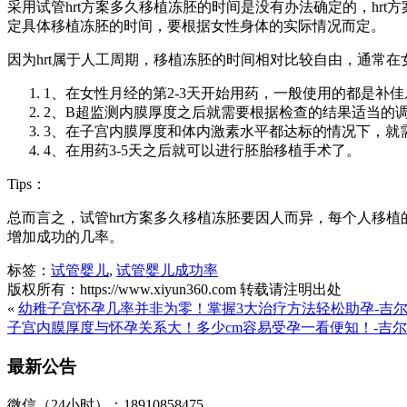
采用试管hrt方案多久移植冻胚的时间是没有办法确定的，h
定具体移植冻胚的时间，要根据女性身体的实际情况而定。
因为hrt属于人工周期，移植冻胚的时间相对比较自由，通常
1、在女性月经的第2-3天开始用药，一般使用的都是补佳乐，
2、B超监测内膜厚度之后就需要根据检查的结果适当的调
3、在子宫内膜厚度和体内激素水平都达标的情况下，就
4、在用药3-5天之后就可以进行胚胎移植手术了。
Tips：
总而言之，试管hrt方案多久移植冻胚要因人而异，每个人移
增加成功的几率。
标签：
试管婴儿
,
试管婴儿成功率
版权所有：https://www.xiyun360.com 转载请注明出处
«
幼稚子宫怀孕几率并非为零！掌握3大治疗方法轻松助孕-吉
子宫内膜厚度与怀孕关系大！多少cm容易受孕一看便知！-吉
最新公告
微信（24小时）：18910858475