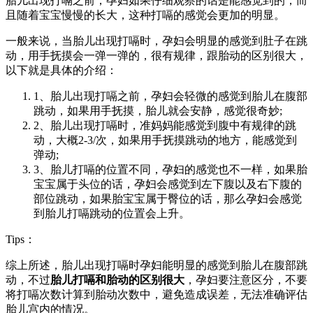
胎儿出现打嗝之前，孕妇如果仔细观察的话是能感觉到的，而
且随着宝宝慢慢的长大，这种打嗝的感觉会更加的明显。
一般来说，当胎儿出现打嗝时，孕妇会明显的感觉到肚子在跳
动，用手抚摸会一弹一弹的，很有规律，跟胎动的区别很大，
以下就是具体的介绍：
1、胎儿出现打嗝之前，孕妇会轻微的感觉到胎儿在腹部
跳动，如果用手抚摸，胎儿就会安静，感觉很奇妙;
2、胎儿出现打嗝时，准妈妈能感觉到腹中有规律的跳
动，大概2-3/次，如果用手抚摸跳动的地方，能感觉到
弹动;
3、胎儿打嗝的位置不同，孕妇的感觉也不一样，如果胎
宝宝属于头位的话，孕妇会感觉到左下腹以及右下腹的
部位跳动，如果胎宝宝属于臀位的话，那么孕妇会感觉
到胎儿打嗝跳动的位置会上升。
Tips：
综上所述，胎儿出现打嗝时孕妇能明显的感觉到胎儿在腹部跳
动，不过
胎儿打嗝和胎动的区别很大
，孕妇要注意区分，不要
将打嗝次数计算到胎动次数中，避免造成误差，无法准确评估
胎儿宫内的情况。