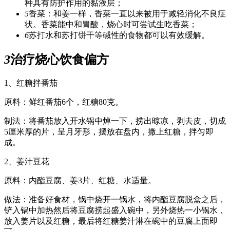
种具有防护作用的黏液层；
5
香菜：和姜一样，香菜一直以来被用于减轻消化不良症
状。香菜能中和胃酸，烧心时可尝试生吃香菜；
6
苏打水和苏打饼干等碱性的食物都可以有效缓解。
3
治疗烧心饮食偏方
1、红糖拌番茄
原料：鲜红番茄6个，红糖80克。
制法：将番茄放入开水锅中焯一下，捞出晾凉，剥去皮，切成
5厘米厚的片，呈月牙形，摆放在盘内，撒上红糖，拌匀即
成。
2、姜汁豆花
原料：内酯豆腐、姜3片、红糖、水适量。
做法：准备好食材，锅中烧开一锅水，将内酯豆腐脱盒之后，
铲入锅中加热然后将豆腐捞起盛入碗中，另外烧热一小锅水，
放入姜片以及红糖，最后将红糖姜汁淋在碗中的豆腐上面即