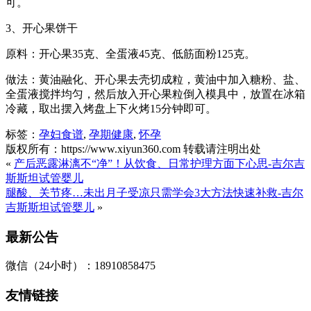
可。
3、开心果饼干
原料：开心果35克、全蛋液45克、低筋面粉125克。
做法：黄油融化、开心果去壳切成粒，黄油中加入糖粉、盐、
全蛋液搅拌均匀，然后放入开心果粒倒入模具中，放置在冰箱
冷藏，取出摆入烤盘上下火烤15分钟即可。
标签：
孕妇食谱
,
孕期健康
,
怀孕
版权所有：https://www.xiyun360.com 转载请注明出处
«
产后恶露淋漓不“净”！从饮食、日常护理方面下心思-吉尔吉
斯斯坦试管婴儿
腿酸、关节疼…未出月子受凉只需学会3大方法快速补救-吉尔
吉斯斯坦试管婴儿
»
最新公告
微信（24小时）：18910858475
友情链接