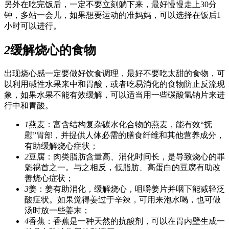
另外在吃完饭后，一定不要立刻躺下来，最好慢慢走上30分
钟，多站一会儿，如果想要运动的准妈妈，可以选择在饭后1
小时可以进行。
2
缓解烧心的食物
出现烧心感一定要做好饮食调理，最好不要吃太甜的食物，可
以利用碱性水果来中和胃酸，或者吃易消化的食物防止反流现
象，如果水果不能有效缓解，可以适当用一些碳酸氢钠片来进
行中和胃酸。
1
燕麦：富含结构复杂碳水化合物的燕麦，能有效“抚
慰”胃部，并提供人体必需的膳食纤维和其他营养成分，
有助缓解烧心症状；
2
豆腐：肉类脂肪含量高、消化时间长，是导致烧心的罪
魁祸首之一。与之相反，低脂肪、高蛋白的豆腐有助改
善烧心症状；
3
姜：姜有助消化，缓解烧心，咀嚼姜片并咽下能减轻泛
酸症状。如果觉得姜过于辛辣，可用来泡水喝，也可做
汤时放一些姜末；
4
香蕉：香蕉是一种天然的抗酸剂，可以在胃内壁生成一