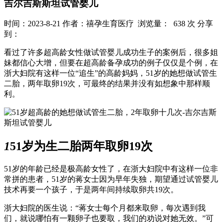
吉尔吉斯斯坦试管婴儿
时间：2023-8-21
作者：禧孕生育医疗
浏览量： 638 次
分享
到：
看过了许多超高龄女性做试管婴儿成功生子的案例后，很多姐
妹都信心大增，但要在超高龄备孕成功的例子仅仅是个例，在
浙大妇院有这样一位“追生”的高龄妈妈，51岁的她想做试管生
二胎，两年取卵19次，可最终的结果并没有如想象中那样顺
利。
1
51岁为生二胎两年取卵19次
51岁的年龄已经是极高龄女性了，在浙大妇院中有这样一位非
常拼的患者，51岁的蒋女士因为早年失独，期望通过试管婴儿
技术再要一个孩子，于是两年间持续取卵共19次。
浙大妇院的医生说：“蒋女士每个月都来取卵，每次遇到我
们，就说哪怕有一颗卵子也要取，我们的劝说对她无效。”可