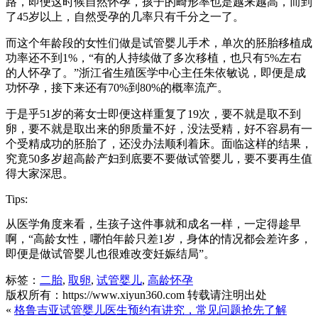
路，即便这时候自然怀孕，孩子的畸形率也是越来越高，而到
了45岁以上，自然受孕的几率只有千分之一了。
而这个年龄段的女性们做是试管婴儿手术，单次的胚胎移植成
功率还不到1%，“有的人持续做了多次移植，也只有5%左右
的人怀孕了。”浙江省生殖医学中心主任朱依敏说，即便是成
功怀孕，接下来还有70%到80%的概率流产。
于是乎51岁的蒋女士即便这样重复了19次，要不就是取不到
卵，要不就是取出来的卵质量不好，没法受精，好不容易有一
个受精成功的胚胎了，还没办法顺利着床。面临这样的结果，
究竟50多岁超高龄产妇到底要不要做试管婴儿，要不要再生值
得大家深思。
Tips:
从医学角度来看，生孩子这件事就和成名一样，一定得趁早
啊，“高龄女性，哪怕年龄只差1岁，身体的情况都会差许多，
即便是做试管婴儿也很难改变妊娠结局”。
标签：
二胎
,
取卵
,
试管婴儿
,
高龄怀孕
版权所有：https://www.xiyun360.com 转载请注明出处
«
格鲁吉亚试管婴儿医生预约有讲究，常见问题抢先了解