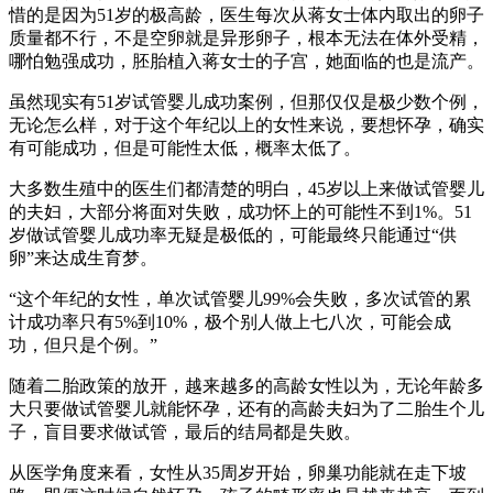
惜的是因为51岁的极高龄，医生每次从蒋女士体内取出的卵子
质量都不行，不是空卵就是异形卵子，根本无法在体外受精，
哪怕勉强成功，胚胎植入蒋女士的子宫，她面临的也是流产。
虽然现实有51岁试管婴儿成功案例，但那仅仅是极少数个例，
无论怎么样，对于这个年纪以上的女性来说，要想怀孕，确实
有可能成功，但是可能性太低，概率太低了。
大多数生殖中的医生们都清楚的明白，45岁以上来做试管婴儿
的夫妇，大部分将面对失败，成功怀上的可能性不到1%。51
岁做试管婴儿成功率无疑是极低的，可能最终只能通过“供
卵”来达成生育梦。
“这个年纪的女性，单次试管婴儿99%会失败，多次试管的累
计成功率只有5%到10%，极个别人做上七八次，可能会成
功，但只是个例。”
随着二胎政策的放开，越来越多的高龄女性以为，无论年龄多
大只要做试管婴儿就能怀孕，还有的高龄夫妇为了二胎生个儿
子，盲目要求做试管，最后的结局都是失败。
从医学角度来看，女性从35周岁开始，卵巢功能就在走下坡