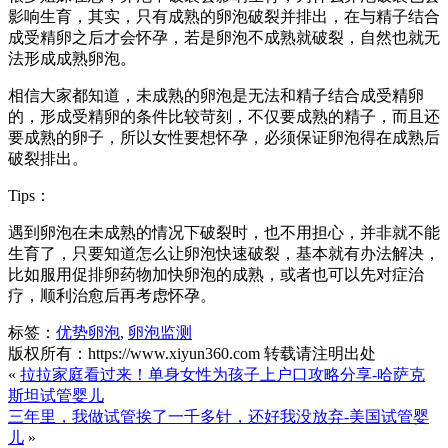
影响生育，其实，只有成熟的卵泡破裂并排出，在与精子结合
成受精卵之后才会怀孕，若是卵泡不成熟就破裂，自然也就无
法形成成熟卵泡。
相信大家都知道，未成熟的卵泡是无法和精子结合成受精卵
的，形成受精卵的条件比较苛刻，不仅要成熟的精子，而且还
要成熟的卵子，所以女性要想怀孕，必须保证卵泡得在成熟后
破裂排出。
Tips：
遇到卵泡在未成熟的情况下破裂时，也不用担心，并非就不能
生育了，只要知道怎么让卵泡快速破裂，基本就有办法解决，
比如服用促排卵药物加快卵泡的成熟，或者也可以先对症治
疗，顺利治愈后再考虑怀孕。
标签：
优势卵泡
,
卵泡监测
版权所有：https://www.xiyun360.com 转载请注明出处
«
拉拉家庭看过来！单身女性为孩子上户口攻略分享-哈萨克
斯坦试管婴儿
三年里，我做试管挨了一千多针，还好我没放弃-美国试管婴
儿
»