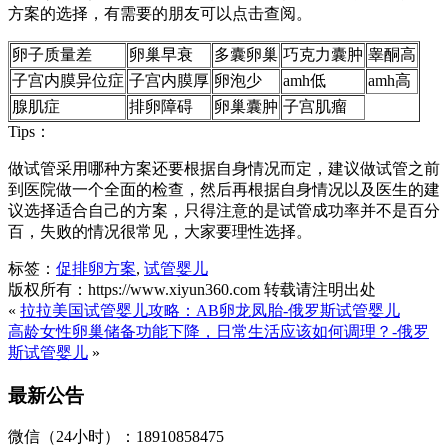
方案的选择，有需要的朋友可以点击查阅。
卵子质量差
卵巢早衰
多囊卵巢
巧克力囊肿
睾酮高
子宫内膜异位症
子宫内膜厚
卵泡少
amh低
amh高
腺肌症
排卵障碍
卵巢囊肿
子宫肌瘤
Tips：
做试管采用哪种方案还要根据自身情况而定，建议做试管之前
到医院做一个全面的检查，然后再根据自身情况以及医生的建
议选择适合自己的方案，只得注意的是试管成功率并不是百分
百，失败的情况很常见，大家要理性选择。
标签：
促排卵方案
,
试管婴儿
版权所有：https://www.xiyun360.com 转载请注明出处
«
拉拉美国试管婴儿攻略：AB卵龙凤胎-俄罗斯试管婴儿
高龄女性卵巢储备功能下降，日常生活应该如何调理？-俄罗
斯试管婴儿
»
最新公告
微信（24小时）：18910858475