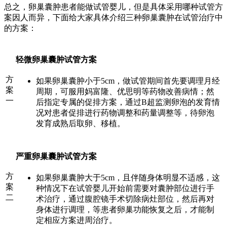
总之，卵巢囊肿患者能做试管婴儿，但是具体采用哪种试管方
案因人而异，下面给大家具体介绍三种卵巢囊肿在试管治疗中
的方案：
轻微卵巢囊肿试管方案
方
如果卵巢囊肿小于5cm，做试管期间首先要调理月经
案
周期，可服用妈富隆、优思明等药物改善病情；然
一
后指定专属的促排方案，通过B超监测卵泡的发育情
况对患者促排进行药物调整和药量调整等，待卵泡
发育成熟后取卵、移植。
严重卵巢囊肿试管方案
方
如果卵巢囊肿大于5cm，且伴随身体明显不适感，这
案
种情况下在试管婴儿开始前需要对囊肿部位进行手
二
术治疗，通过腹腔镜手术切除病灶部位，然后再对
身体进行调理，等患者卵巢功能恢复之后，才能制
定相应方案进周治疗。