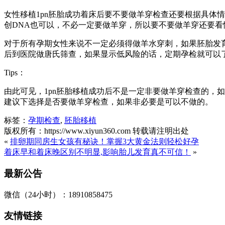
女性移植1pn胚胎成功着床后要不要做羊穿检查还要根据具体
创DNA也可以，不必一定要做羊穿，所以要不要做羊穿还要看
对于所有孕期女性来说不一定必须得做羊水穿刺，如果胚胎发育
后到医院做唐氏筛查，如果显示低风险的话，定期孕检就可以
Tips：
由此可见，1pn胚胎移植成功后不是一定非要做羊穿检查的，
建议下选择是否要做羊穿检查，如果非必要是可以不做的。
标签：
孕期检查
,
胚胎移植
版权所有：https://www.xiyun360.com 转载请注明出处
«
排卵期同房生女孩有秘诀！掌握3大黄金法则轻松好孕
着床早和着床晚区别不明显,影响胎儿发育真不可信！
»
最新公告
微信（24小时）：18910858475
友情链接