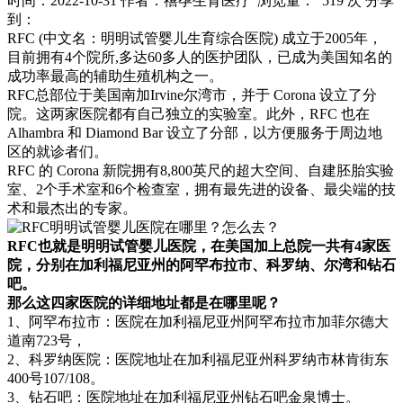
时间：2022-10-31
作者：禧孕生育医疗
浏览量： 519 次
分享
到：
RFC (中文名：明明试管婴儿生育综合医院) 成立于2005年，
目前拥有4个院所,多达60多人的医护团队，已成为美国知名的
成功率最高的辅助生殖机构之一。
RFC总部位于美国南加Irvine尔湾市，并于 Corona 设立了分
院。这两家医院都有自己独立的实验室。此外，RFC 也在
Alhambra 和 Diamond Bar 设立了分部，以方便服务于周边地
区的就诊者们。
RFC 的 Corona 新院拥有8,800英尺的超大空间、自建胚胎实验
室、2个手术室和6个检查室，拥有最先进的设备、最尖端的技
术和最杰出的专家。
RFC也就是明明试管婴儿医院，在美国加上总院一共有4家医
院，分别在加利福尼亚州的阿罕布拉市、科罗纳、尔湾和钻石
吧。
那么这四家医院的详细地址都是在哪里呢？
1、阿罕布拉市：医院在加利福尼亚州阿罕布拉市加菲尔德大
道南723号，
2、科罗纳医院：医院地址在加利福尼亚州科罗纳市林肯街东
400号107/108。
3、钻石吧：医院地址在加利福尼亚州钻石吧金泉博士。