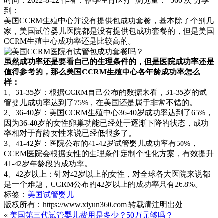
时间：2022-8-22
作者：禧孕生育医疗
浏览量： 560 次
分享
到：
美国CCRM生殖中心并没有提供包成功套餐，基本除了个别几
家，美国试管婴儿医院都是没有提供包成功套餐的，但是美国
CCRM生殖中心成功率还是比较高的。
虽然成功率还是要看自己的生理条件的，但是医院成功率还是
值得参考的，那么美国CCRM生殖中心各年龄成功率怎么
样：
1、31-35岁：根据CCRM自己公布的数据来看，31-35岁的试
管婴儿成功率达到了75%，在美国还是属于非常不错的。
2、36-40岁：美国CCRM生殖中心36-40岁成功率达到了65%，
因为36-40岁的女性卵巢功能已经处于逐渐下降的状态，成功
率相对于育龄女性来说已经低很多了。
3、41-42岁：医院公布的41-42岁试管婴儿成功率有50%，
CCRM医院会根据女性的生理条件定制个性化方案，有效提升
41-42岁年龄段的成功率。
4、42岁以上：针对42岁以上的女性，对全球各大医院来说都
是一个难题，CCRM公布的42岁以上的成功率只有26.8%。
标签：
美国试管婴儿
版权所有：https://www.xiyun360.com 转载请注明出处
«
美国第三代试管婴儿费用是多少？50万元够吗？