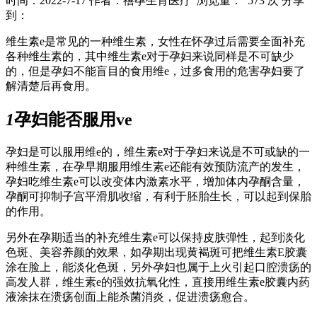
时间：2022-7-17
作者：禧孕生育医疗
浏览量： 573 次
分享
到：
维生素e是常见的一种维生素，女性在怀孕过后需要全面补充
各种维生素的，其中维生素e对于孕妇来说同样是不可缺少
的，但是孕妇不能盲目的食用维e，过多食用的危害孕妇要了
解清楚后再食用。
1
孕妇能否服用ve
孕妇是可以服用维e的，维生素e对于孕妇来说是不可或缺的一
种维生素，在孕早期服用维生素e还能有效预防流产的发生，
孕妇吃维生素e可以改变体内激素水平，增加体内孕酮含量，
孕酮可抑制子宫平滑肌收缩，有利于胚胎生长，可以起到保胎
的作用。
另外在孕期适当的补充维生素e可以保持皮肤弹性，起到淡化
色斑、美容养颜的效果，如孕期出现黄褐斑可把维生素E胶囊
涂在脸上，能淡化色斑，另外孕妇也属于上火引起口腔溃疡的
高发人群，维生素e的强效抗氧化性，直接用维生素e胶囊内药
液涂抹在溃疡创面上能杀菌消炎，促进溃疡愈合。