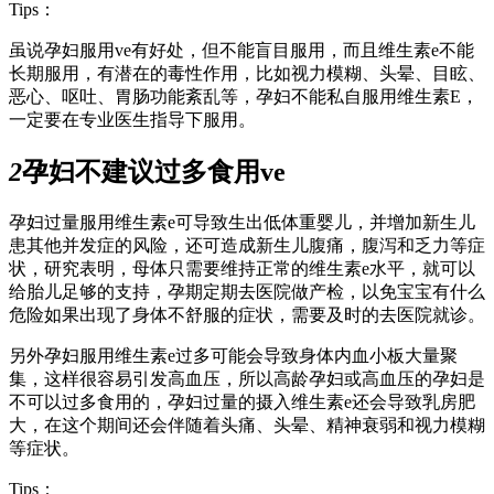
Tips：
虽说孕妇服用ve有好处，但不能盲目服用，而且维生素e不能
长期服用，有潜在的毒性作用，比如视力模糊、头晕、目眩、
恶心、呕吐、胃肠功能紊乱等，孕妇不能私自服用维生素E，
一定要在专业医生指导下服用。
2
孕妇不建议过多食用ve
孕妇过量服用维生素e可导致生出低体重婴儿，并增加新生儿
患其他并发症的风险，还可造成新生儿腹痛，腹泻和乏力等症
状，研究表明，母体只需要维持正常的维生素e水平，就可以
给胎儿足够的支持，孕期定期去医院做产检，以免宝宝有什么
危险如果出现了身体不舒服的症状，需要及时的去医院就诊。
另外孕妇服用维生素e过多可能会导致身体内血小板大量聚
集，这样很容易引发高血压，所以高龄孕妇或高血压的孕妇是
不可以过多食用的，孕妇过量的摄入维生素e还会导致乳房肥
大，在这个期间还会伴随着头痛、头晕、精神衰弱和视力模糊
等症状。
Tips：