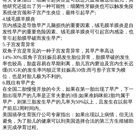
他研究还提出了另一种可能性：细菌性牙龈炎也可以触发免疫
系统使宫颈和子宫产生炎症，最终引起早产;
4.绒毛膜羊膜炎
宫内感染是导致早产儿脑损伤的重要因素，绒毛膜羊膜炎是自
发性早产的重要危险因素。绒毛膜羊膜炎可引起宫内感染，也
常引起胎膜早破而发生早产;
5.子宫发育异常
双角子宫是常见的一种子宫发育异常，其早产率高达
14%-30%;双角子宫妊娠后易发生胎位异常，胎膜早破的发生
率也较高，胎盘容易在早期剥离，胎儿宫内窘迫及宫内生长迟
缓(IUGR)的发生率均较正常妊娠高10倍;而弓形子宫常为横
位，也是对胎儿极为不利的。
6.既往有早产史
在全国二胎慢慢开放的今天，如果在第一胎出现了早产，下一
胎出现早产的几率是正常夫妻的3倍;如果准妈咪前2胎均属于
早产，则第三胎发生早产的几率为50%以上，且发生在以前早
产前后2周时间内。
美国禧孕生育医疗公司专家指出：如果出现以上病情，但无法
避免，为了胎儿的健康可以到美国选择合法的第三方生殖辅助
来完成孕育过程。