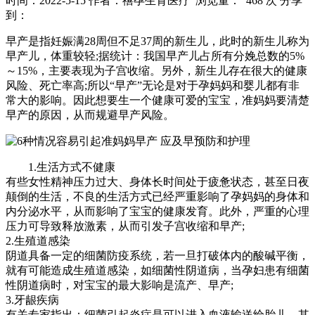
时间：2022-5-15
作者：禧孕生育医疗
浏览量： 468 次
分享
到：
早产是指妊娠满28周但不足37周的新生儿，此时的新生儿称为
早产儿，体重较轻;据统计：我国早产儿占所有分娩总数的5%
～15%，主要表现为子宫收缩。另外，新生儿存在很大的健康
风险、死亡率高;所以“早产”无论是对于孕妈妈和婴儿都有非
常大的影响。因此想要生一个健康可爱的宝宝，准妈妈要清楚
早产的原因，从而规避早产风险。
1.生活方式不健康
有些女性精神压力过大、身体长时间处于疲惫状态，甚至日夜
颠倒的生活，不良的生活方式已经严重影响了孕妈妈的身体和
内分泌水平，从而影响了宝宝的健康发育。此外，严重的心理
压力可导致释放激素，从而引发子宫收缩和早产;
2.生殖道感染
阴道具备一定的细菌防疫系统，若一旦打破体内的酸碱平衡，
就有可能造成生殖道感染，如细菌性阴道病，当孕妇患有细菌
性阴道病时，对宝宝的最大影响是流产、早产;
3.牙龈疾病
有关专家指出：细菌引起炎症是可以进入血液输送给胎儿，其