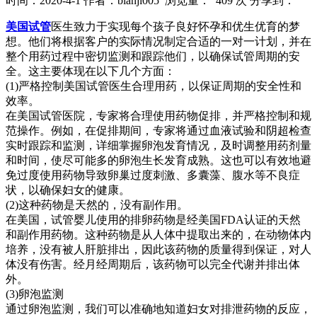
时间：2020-4-1
作者：bianji005
浏览量： 409 次
分享到：
美国试管
医生致力于实现每个孩子良好怀孕和优生优育的梦
想。他们将根据客户的实际情况制定合适的一对一计划，并在
整个用药过程中密切监测和跟踪他们，以确保试管周期的安
全。这主要体现在以下几个方面：
(1)严格控制美国试管医生合理用药，以保证周期的安全性和
效率。
在美国试管医院，专家将合理使用药物促排，并严格控制和规
范操作。例如，在促排期间，专家将通过血液试验和阴超检查
实时跟踪和监测，详细掌握卵泡发育情况，及时调整用药剂量
和时间，使尽可能多的卵泡生长发育成熟。这也可以有效地避
免过度使用药物导致卵巢过度刺激、多囊藻、腹水等不良症
状，以确保妇女的健康。
(2)这种药物是天然的，没有副作用。
在美国，试管婴儿使用的排卵药物是经美国FDA认证的天然
和副作用药物。这种药物是从人体中提取出来的，在动物体内
培养，没有被人肝脏排出，因此该药物的质量得到保证，对人
体没有伤害。经月经周期后，该药物可以完全代谢并排出体
外。
(3)卵泡监测
通过卵泡监测，我们可以准确地知道妇女对排泄药物的反应，