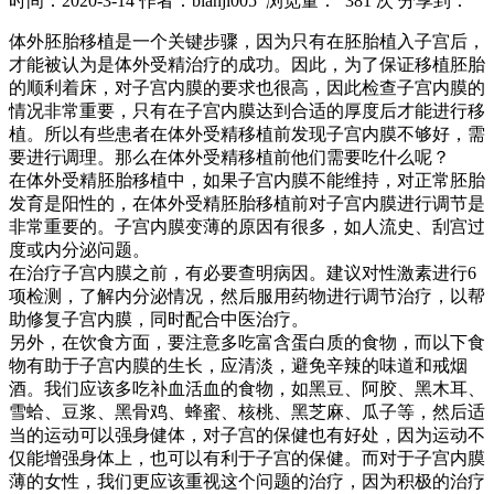
时间：2020-3-14
作者：bianji005
浏览量： 381 次
分享到：
体外胚胎移植是一个关键步骤，因为只有在胚胎植入子宫后，
才能被认为是体外受精治疗的成功。因此，为了保证移植胚胎
的顺利着床，对子宫内膜的要求也很高，因此检查子宫内膜的
情况非常重要，只有在子宫内膜达到合适的厚度后才能进行移
植。所以有些患者在体外受精移植前发现子宫内膜不够好，需
要进行调理。那么在体外受精移植前他们需要吃什么呢？
在体外受精胚胎移植中，如果子宫内膜不能维持，对正常胚胎
发育是阳性的，在体外受精胚胎移植前对子宫内膜进行调节是
非常重要的。子宫内膜变薄的原因有很多，如人流史、刮宫过
度或内分泌问题。
在治疗子宫内膜之前，有必要查明病因。建议对性激素进行6
项检测，了解内分泌情况，然后服用药物进行调节治疗，以帮
助修复子宫内膜，同时配合中医治疗。
另外，在饮食方面，要注意多吃富含蛋白质的食物，而以下食
物有助于子宫内膜的生长，应清淡，避免辛辣的味道和戒烟
酒。我们应该多吃补血活血的食物，如黑豆、阿胶、黑木耳、
雪蛤、豆浆、黑骨鸡、蜂蜜、核桃、黑芝麻、瓜子等，然后适
当的运动可以强身健体，对子宫的保健也有好处，因为运动不
仅能增强身体上，也可以有利于子宫的保健。而对于子宫内膜
薄的女性，我们更应该重视这个问题的治疗，因为积极的治疗