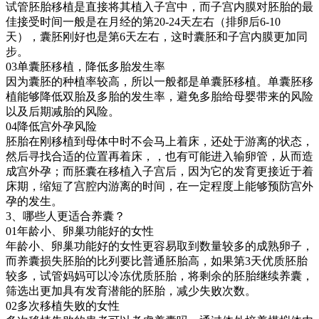
试管胚胎移植是直接将其植入子宫中，而子宫内膜对胚胎的最
佳接受时间一般是在月经的第20-24天左右（排卵后6-10
天），囊胚刚好也是第6天左右，这时囊胚和子宫内膜更加同
步。
03单囊胚移植，降低多胎发生率
因为囊胚的种植率较高，所以一般都是单囊胚移植。单囊胚移
植能够降低双胎及多胎的发生率，避免多胎给母婴带来的风险
以及后期减胎的风险。
04降低宫外孕风险
胚胎在刚移植到母体中时不会马上着床，还处于游离的状态，
然后寻找合适的位置再着床，，也有可能进入输卵管，从而造
成宫外孕；而胚囊在移植入子宫后，因为它的发育更接近于着
床期，缩短了宫腔内游离的时间，在一定程度上能够预防宫外
孕的发生。
3、哪些人更适合养囊？
01年龄小、卵巢功能好的女性
年龄小、卵巢功能好的女性更容易取到数量较多的成熟卵子，
而养囊损失胚胎的比列要比普通胚胎高，如果第3天优质胚胎
较多，试管妈妈可以冷冻优质胚胎，将剩余的胚胎继续养囊，
筛选出更加具有发育潜能的胚胎，减少失败次数。
02多次移植失败的女性