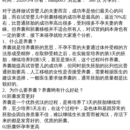
时间：2020-3-4
作者：bianji005
浏览量： 380 次
分享到：
对于选择做试管婴儿的夫妻而言，成功率是他们最关心的问
题，而在试管婴儿中胚囊移植的成功率是最高的，逼近70%左
右，比普通胚胎的成功率高出很多，受到很多不孕夫妻的青
睐。但养囊和胚囊移植并不适合所有人，对试管妈妈本身也有
一定的要求，接下来禧孕就给大家逐个分析。
1、什么是养囊？
养囊就是培养囊胚的意思，不孕不育的夫妻通过体外受精的方
法形成受精卵，在取卵受精之后，在实验室培养的第3天的胚
胎，继续培养到第5天，甚至是第6天，这个过程叫作养囊。
养囊能提高试管婴儿的成功率，但同时损失胚胎的比列也比普
通胚胎要高，人工移植的女性是否接受养囊，需要根据医生的
建议来选择，一般医生要求做养囊的，通常胚胎的质量都是比
较好的。
2、为什么要养囊？养囊哟有什么好处？
01胚囊发育更好
养囊是一个优胜劣汰的过程，是将培养了3天的胚胎继续培
养，至少培养5天左右，在这个过程中，染色体和基因异常的
胚胎会因自身质量不佳，难以继续生长发育而被淘汰，存活下
来的都是发育好的、优质的胚囊。
02胚囊怀孕率更高