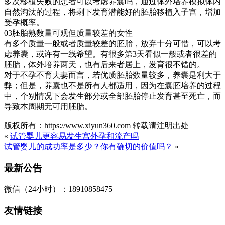
多次移植失败的患者可以考虑养囊吗，通过体外培养模拟体内
自然淘汰的过程，将剩下发育潜能好的胚胎移植入子宫，增加
受孕概率。
03胚胎熟数量可观但质量较差的女性
有多个质量一般或者质量较差的胚胎，放弃十分可惜，可以考
虑养囊，或许有一线希望。有很多第3天看似一般或者很差的
胚胎，体外培养两天，也有后来者居上，发育很不错的。
对于不孕不育夫妻而言，若优质胚胎数量较多，养囊是利大于
弊；但是，养囊也不是所有人都适用，因为在囊胚培养的过程
中，个别情况下会发生部分或全部胚胎停止发育甚至死亡，而
导致本周期无可用胚胎。
版权所有：https://www.xiyun360.com 转载请注明出处
«
试管婴儿更容易发生宫外孕和流产吗
试管婴儿的成功率是多少？你有确切的价值吗？
»
最新公告
微信（24小时）：18910858475
友情链接