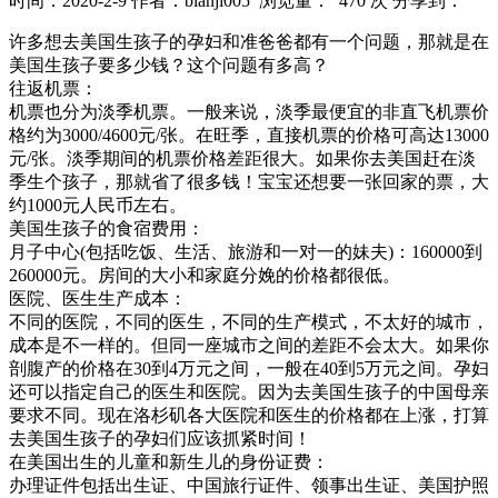
时间：2020-2-9
作者：bianji005
浏览量： 470 次
分享到：
许多想去美国生孩子的孕妇和准爸爸都有一个问题，那就是在
美国生孩子要多少钱？这个问题有多高？
往返机票：
机票也分为淡季机票。一般来说，淡季最便宜的非直飞机票价
格约为3000/4600元/张。在旺季，直接机票的价格可高达13000
元/张。淡季期间的机票价格差距很大。如果你去美国赶在淡
季生个孩子，那就省了很多钱！宝宝还想要一张回家的票，大
约1000元人民币左右。
美国生孩子的食宿费用：
月子中心(包括吃饭、生活、旅游和一对一的妹夫)：160000到
260000元。房间的大小和家庭分娩的价格都很低。
医院、医生生产成本：
不同的医院，不同的医生，不同的生产模式，不太好的城市，
成本是不一样的。但同一座城市之间的差距不会太大。如果你
剖腹产的价格在30到4万元之间，一般在40到5万元之间。孕妇
还可以指定自己的医生和医院。因为去美国生孩子的中国母亲
要求不同。现在洛杉矶各大医院和医生的价格都在上涨，打算
去美国生孩子的孕妇们应该抓紧时间！
在美国出生的儿童和新生儿的身份证费：
办理证件包括出生证、中国旅行证件、领事出生证、美国护照