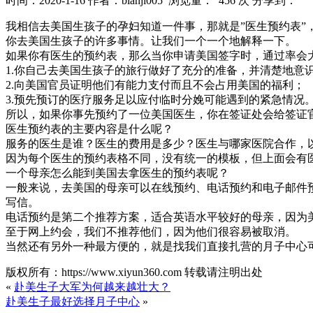
时间：2020-1-16
作者：bianji005
浏览量： 456 次
分享到：
我相信去美国生孩子的孕妇知道一件事，那就是”医生预约表”
你去美国生孩子的许多事情。让我们一个一个地解释一下。
如果你有医生的预约表，那么当你申请美国签字时，通过率会
1.你自己去美国生孩子的旅行做好了充分的准备，并清楚地意
2.向美国官员证明他们有能力支付而且不会占用美国的福利；
3.预先预订的医疗服务足以应付临时分娩可能遇到的紧急情况
所以，如果你事先预约了一位美国医生，你在签证处会给签证
医生预约表的主要内容是什么呢？
服务的医生是谁？医生的费用是多少？医生与哪家医院合作，
因为每个医生的预约表格不同，没有统一的模板，但上面会有
一个母亲怎么能到美国去拿医生的预约表呢？
一般来说，去美国的母亲可以在线预约、电话预约和电子邮件
写信。
电话预约是第二个推荐方案，适合英语水平较好的母亲，因为
至于网上约会，我们不推荐他们，因为他们很容易被取消。
当然还有另外一种最方便的，就是找我们直接扎营的月子中心
版权所有：https://www.xiyun360.com 转载请注明出处
«
赴美生子大军为何越来越壮大？
赴美生子最好选择月子中心
»