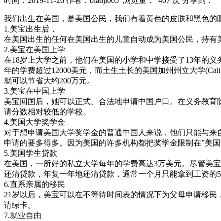
时间：2019-11-26
作者：bianji005
浏览量： 407 次
分享到：
我们出生在美国，是美国公民，我们有着黄色的皮肤和黑色的
1.美宝出生后，
在美国出生的任何在美国出生的儿童自动成为美国公民，持有
2.美宝在美国上学
在18岁上大学之前，他们在美国的小学和中学接受了13年的
年的学费超过12000美元，而土生土长的美国加州州立大学(Calif
就可以节省大约200万元。
3.美宝在中国上学
美宝回国后，她可以正式、合法地申请中国户口。在义务教育
请分数相对较低的学校。
4.美国大学奖学金
对于想申请美国大学奖学金的普通中国人来说，他们只能与来
申请的要多得多。因为美国的许多机构都把奖学金限制在”美国
5.美国学生贷款
在美国，一所好的私立大学每年的学费高达3万美元。尽管美宝
还清贷款，年复一年地还清贷款，通常一个月只能拿到工资的5至
6.直系亲属的移民
21岁以后，美宝可以在不等待时间表的情况下为父母申请移民
请绿卡。
7.就业自由