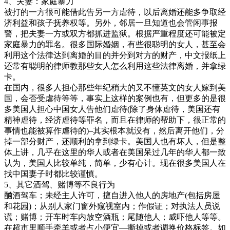
4、夫妻：家庭暴力
被打的一方很可能借此告另一方虐待，以后离婚还能多争取经
济利益和孩子抚养权等。另外，邻居一旦知道也会管闲事报
警，把夫妻一方或双方都抓进监狱。根据严重程度还可能被定
家庭暴力的罪名。很多国际婚姻，有些很聪明的女人，甚至会
利用这个法律达到离婚的目的并分到对方的财产，中文报纸上
还常有聪明的律师教那些女人怎么利用这些法律离婚，并拿绿
卡。
在国内，很多人担心那些年纪稍大的又不懂英文的女人嫁到美
国，会否受虐待等等，事实上这样的案例也有，但更多的是很
多美国人担心中国女人告他们虐待(除了身体虐待，美国还有
精神虐待，经济虐待等罪名，而且在律师的帮助下，很正常的
事情也能被算作虐待的)–其实根本就没有，然后离开他们，分
掉一部分财产，还顺利的拿到绿卡。美国人也有坏人，但是整
体上讲，几乎在这里的华人或者在美国呆过几年的华人都一致
认为，美国人比较单纯，简单，少有心计。现在很多美国人在
找中国妻子时都比较谨慎。
5、其它酒驾、赌博等不良行为
酗酒驾车；未经主人许可，擅自进入他人的房地产(包括房屋
和花园)；从别人家门窗外窥视室内；作假证；对执法人员说
谎；赌博；开车时车内放空酒瓶；尾随他人；威吓他人等等。
在超市里顺手牵羊或者占小便宜—撕掉或者调换价格标签。如