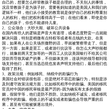
自己的，想要怎么样管教孩子都是合理的，不关别人的事情，
况且管教孩子是为孩子好。需要爸妈知道的是美国人和我们的
逻辑不一样，他们从小接受的教育就是保护自己的权利尊重别
人的权利，他们把权利看得高于一切；在他们看来，即使是你
自己的孩子，你也不能虐待儿童。
2、公众场合：大吵大闹、破坏公共设备
在国内有些人的逻辑是声音大有道理，或者态度野蛮一点就能
解决问题，特别是稍微有点特权等或者有点钱的大款。在美
国，如果有人在公关场所撒野的话，早就被警察带走了。但是
另一方面，如果是罢工，或者游行抗议等，你怎么大声吵闹都
行，就像前两天芝加哥的一两百工人抗议美国银行不给其公司
贷款而导致其破产的事，不但媒体支持，连该州的领导都到现
场支持他们，甚至当选总统也发表声明支持他们，最后他们也
取得了胜利。
3、政策法规：例如移民、纳税中的欺骗行为
美国社会对错误很包容，但是绝对不容忍欺骗行为，特别是涉
及到遵守政策法规方面，比如移民程序中的欺骗。美国的移民
官员对中国的移民审核是最严厉的–因为确实有太多的假婚
姻，假留学等，他们是防不胜防。比如纳税不诚实，或者移民
程序中的欺骗。税收上的不诚实或者欺骗也会导致严重的后
果，甚至有可能被驱逐出境外。