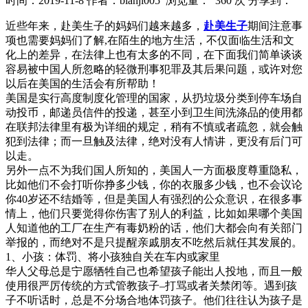
时间：2019-11-8
作者：bianji005
浏览量： 360 次
分享到：
近些年来，赴美生子的妈妈们越来越多，
赴美生子
期间注意事
项也需要妈妈们了解,在陌生的地方生活，不仅面临生活和文
化上的差异，在法律上也有太多的不同，在下面我们简单谈谈
容易被中国人所忽略的轻微刑事犯罪及其后果问题，或许对您
以后在美国的生活会有所帮助！
美国是实行高度制度化管理的国家，从扔垃圾分类到停车场自
动投币，邮递员信件的投递，甚至小到卫生间洗涤品的使用都
在联邦法律里有极为详细的规定，稍有不慎或者疏忽，就会触
犯到法律；而一旦触及法律，绝对没有人情讲，更没有后门可
以走。
另外一点不为我们国人所知的，美国人一方面极度尊重隐私，
比如他们不会打听你挣多少钱，你的衣服多少钱，也不会议论
你40岁还不结婚等，但是美国人有强烈的公众意识，在很多事
情上，他们只要觉得你伤害了别人的利益，比如如果哪个美国
人知道他的工厂在生产有毒奶粉的话，他们大都会向有关部门
举报的，而绝对不是只提醒亲戚朋友不吃然后就任其发展的。
1、小孩：体罚、将小孩独自关在车内或家里
华人父母总是宁愿牺牲自己也希望孩子能出人投地，而且一般
使用很严厉传统的方式管教孩子–打骂或者关禁闭等。遇到孩
子不听话时，总是不分场合地体罚孩子。他们往往认为孩子是