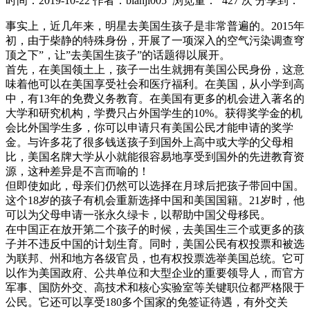
时间：2019-10-22
作者：bianji005
浏览量： 427 次
分享到：
事实上，近几年来，明星去美国生孩子是非常普遍的。2015年
初，由于柴静的特殊身份，开展了一项深入的空气污染调查穹
顶之下”，让”去美国生孩子”的话题得以展开。
首先，在美国领土上，孩子一出生就拥有美国公民身份，这意
味着他可以在美国享受社会和医疗福利。在美国，从小学到高
中，有13年的免费义务教育。在美国有更多的机会进入著名的
大学和研究机构，学费只占外国学生的10%。获得奖学金的机
会比外国学生多，你可以申请只有美国公民才能申请的奖学
金。与许多花了很多钱送孩子到国外上高中或大学的父母相
比，美国名牌大学从小就能很容易地享受到国外的先进教育资
源，这种差异是不言而喻的！
但即使如此，母亲们仍然可以选择在月球后把孩子带回中国。
这个18岁的孩子有机会重新选择中国和美国国籍。21岁时，他
可以为父母申请一张永久绿卡，以帮助中国父母移民。
在中国正在放开第二个孩子的时候，去美国生三个或更多的孩
子并不违反中国的计划生育。同时，美国公民有权投票和被选
为联邦、州和地方各级官员，也有权投票选举美国总统。它可
以作为美国政府、公共单位和大型企业的重要领导人，而官方
军事、国防外交、高技术和核心实验室等关键职位都严格限于
公民。它还可以享受180多个国家的免签证待遇，有外交关