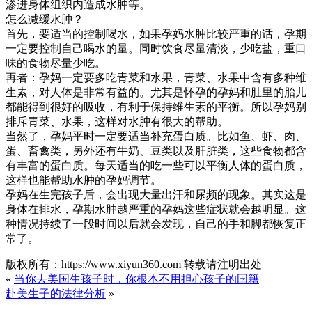
渗进身体组织内造成水肿等。
怎么减缓水肿？
首先，要适当的控制喝水，如果孕妈水肿比较严重的话，孕期
一定要控制自己喝水的量。同时饮食尽量清淡，少吃盐，重口
味的食物尽量少吃。
再者：孕妈一定要多吃青菜和水果，青菜、水果中含有多种维
生素，对人体是非常有益的。尤其是怀孕的孕妈和肚里的胎儿
都能得到很好的吸收，有利于保持维生素的平衡。所以孕妈别
排斥青菜、水果，这样对水肿有很大的帮助。
当然了，孕妈平时一定要适当补充蛋白质。比如鱼、虾、肉、
蛋、畜禽类，另外还有牛奶、豆类以及肝脏类，这些食物都含
有丰富的蛋白质。每天适当的吃一些可以平衡人体的蛋白质，
这样也能帮助水肿的孕妈调节。
孕妈在生完孩子后，会出现大量出汗和尿频的现象。其实这是
身体在排水，孕期水肿越严重的孕妈这些症状就会越明显。这
种情况持续了一段时间以后就会发现，自己的手和脚都恢复正
常了。
版权所有：https://www.xiyun360.com 转载请注明出处
«
当你去美国生孩子时，你根本不用担心孩子的国籍
赴美生子的法律分析
»