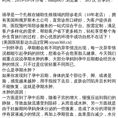
时间：2019-10-14
作者：bianji005
浏览量： 383 次
分享到：
禧孕是一个扎根在辅助生殖领域的陪诊老兵（10年老店），拥
有美国和俄罗斯本土公司，直营诊所口碑好，为客户提供咨
询、医院预约等陪诊服务的一站式综合平台。按需定制，满足
客户多样化的需求，帮助客户省下更多精力，轻松享受整个海
外生育旅行的过程，舒心优质的环境中成功自然不在话下！
[美国医联影达出品][官网:xiyun360.cn]
一到怀孕后，孕期都会有不同的异常情况出现，每一次异常情
况都能引起孕妈的担忧，想着会不会危害胎儿健康。今天我们
就重点说说孕期水肿的事。大部分孕妈到孕中后期都会经历水
肿的情况，只不过是症状轻重不同而已。
什么是孕期水肿？
如果你发现到了孕中后期，身体的某个部位手、脚、或者是
脸，感觉越来越肿，用手指按下去后，皮肤会凹陷并且长时间
不能恢复，这就是孕期水肿。
水肿的原因：
一方面是到了孕中后期，随着子宫的增大，慢慢压迫到我们的
静脉，导致血脉流通受到阻碍，从而造成水肿。另一方面就是
由于妊娠期间孕妈身体分泌的一些激素，造成了水分的滞留并
伴有尿液减少的情况，再加上孕期贫血，血浆蛋白减少，水分