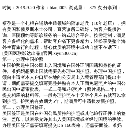
时间：2019-9-20
作者：bianji005
浏览量： 375 次
分享到：
禧孕是一个扎根在辅助生殖领域的陪诊老兵（10年老店），拥
有美国和俄罗斯本土公司，直营诊所口碑好，为客户提供咨
询、医院预约等陪诊服务的一站式综合平台。按需定制，满足
客户多样化的需求，帮助客户省下更多精力，轻松享受整个海
外生育旅行的过程，舒心优质的环境中成功自然不在话下！
[美国医联影达出品][官网:xiyun360.cn]
第一，办理中国护照
中国护照是中国公民出入国境和在国外证明国籍和身份的证
件。准妈妈想要出国就需要先办理中国护照。办理中国护照，
须向申请者本人户口所在地的公安局出入境管理部门提出申
请，期间需要提交填写完整并贴有本人正面免冠照片的中国公
民出国申请审批表。一式二份和2张照片（照片规格二寸）；
提交相应的材料等。一般办理护照在十天半个月左右就可以拿
到护照。护照的有效期为5年，期满后可申请换发新护照。
第二，办理美国签证。
美国签证是美国在外国公民所持的护照或其他旅行证件上的签
注、盖印，以表示允许其出入美国国境或者经过国境的手续。
办理美国签证需要填写提交DS-160表格，还需要面签。准妈