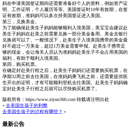
妈在申请美国签证期间还需要准备好个人的资料，例如资产证
明、工作证明，个人履历等等。美国签证时10年有效期，在签
证有效期，准妈妈可以多次持美国签证进入美国。
第三，兑换美金。
为了能确保赴美生子妈妈能够顺利入境美国，美宝宝会建议赴
美生子妈妈在赴美之前需要兑换一部分美金备用。美金去银行
兑换就可以了。一般情况下，赴美生子入境美国携带的美金最
好不超过一万美金，超过1万美金需要申报。赴美生子携带足
够的现金，会让海关人员认为准妈妈赴美生子不会占用美国的
福利，有助于顺利入境美国。
第四，购买机票。
在确定好赴美行程之后，赴美生子妈妈们还需要购买机票，在
孕期32周之前去往美国，在准妈妈乘飞机之前，还需要提供医
生开出的证明，才有可能顺利登机去往美国。赴美生子妈妈确
定好赴美生子行程之后就可以尽快购买机票了。
版权所有：https://www.xiyun360.com 转载请注明出处
«
去美国生孩子的利弊
去美国生孩子的过程有哪些？
»
最新公告