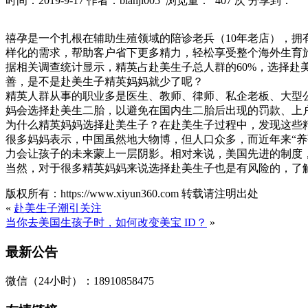
时间：2019-9-17
作者：bianji005
浏览量： 407 次
分享到：
禧孕是一个扎根在辅助生殖领域的陪诊老兵（10年老店），
样化的需求，帮助客户省下更多精力，轻松享受整个海外生育旅行的过
据相关调查统计显示，精英占赴美生子总人群的60%，选择
善，是不是赴美生子精英妈妈就少了呢？
精英人群从事的职业多是医生、教师、律师、私企老板、大型
妈会选择赴美生二胎，以避免在国内生二胎后出现的罚款、上
为什么精英妈妈选择赴美生子？在赴美生子过程中，发现这些
很多妈妈表示，中国虽然地大物博，但人口众多，而近年来“养
力会让孩子的未来蒙上一层阴影。相对来说，美国先进的制度
当然，对于很多精英妈妈来说选择赴美生子也是有风险的，了
版权所有：https://www.xiyun360.com 转载请注明出处
«
赴美生子潮引关注
当你去美国生孩子时，如何改变美宝 ID？
»
最新公告
微信（24小时）：18910858475