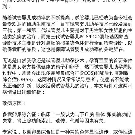
时间：2018-4-2
作者：禧孕生育医疗
浏览量： 376 次
分享
到：
随着试管婴儿成功率的不断提高，试管婴儿已经成为当今社会
最受欢迎的辅助生殖技术。目前试管婴儿助孕技术已经发展到
三代，第一和第二代试管婴儿主要是对于男性和女性所患的生
殖类疾病的治疗，而第三代试管婴儿PGS/PGD囊胚基因筛查
诊断技术主要是针对囊胚的46条染色体进行全面筛查诊断，以
确保囊胚的品质，这也是保障试管婴儿成功率的关键所在。
无论是自然受孕还是试管婴儿助孕技术，孕育宝宝的首要条件
就是男女双方提供健康的精子和卵子。然而试管婴儿助孕周期
过程中，常常会出现多囊卵巢综合征(PCOS)和卵巢过度刺激
综合症(OHSS)，这两种情况又常常误导患者，使患者不能做
出正确的判断，以致延误试管婴儿的治疗，本文就针对这两种
病情做出详细解析：
致病原因：
多囊卵巢综合征：临床上一般认为与下丘脑-垂体-卵巢轴功能
失常、肾上腺功能紊乱、遗传、代谢等因素有关。
专家说，多囊卵巢综合征是一种常染色体显性遗传，或伴性遗