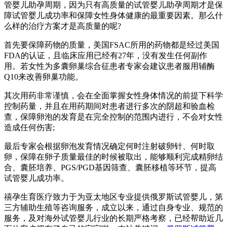
管婴儿助孕周期，因为只有高质量的试管婴儿助孕周期才是保
障试管婴儿成功率和保障女性身体健康的最重要因素。那么什
么样的治疗方案才是高质量的呢?
首先要保障药物的质量，美国FSAC所用的药物都是经过美国
FDA的认证，且临床应用已经有27年，没有发生任何副作
用。若女性为多囊卵巢综合征患者专家会建议患者服用辅酶
Q10来改善卵巢功能。
其次用药非常谨慎，会在全面掌握女性身体情况的前提下科学
控制药量，并且在用药期间对患者进行多次的阴超和验血检
查，保障卵泡的发育是在完全控制的范围内进行，不会对女性
造成任何伤害;
最后专家会根据卵泡发育情况确定何时注射破卵针、何时取
卵，保障在卵子质量最佳的时候被取出，能够顺利完成精卵结
合、囊胚培养、PGS/PGD基因筛查、囊胚移植等环节，提高
试管婴儿成功率。
禧孕生育医疗致力于为亚太地区专业提供俄罗斯试管婴儿，第
三方辅助生殖等咨询服务，成立以来，通过自身专业、规范的
服务，及对海外试管婴儿行业的长期严格考察，已经帮助近几