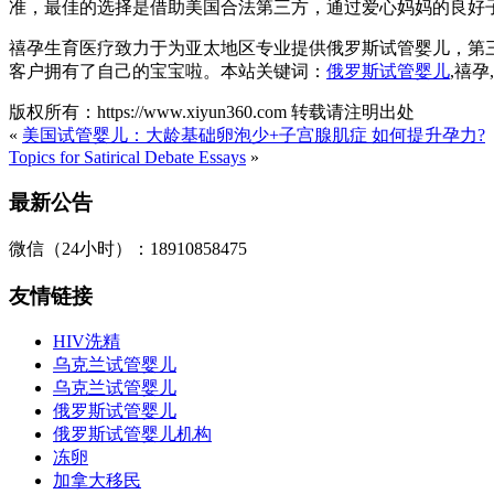
准，最佳的选择是借助美国合法第三方，通过爱心妈妈的良好
禧孕生育医疗致力于为亚太地区专业提供俄罗斯试管婴儿，第
客户拥有了自己的宝宝啦。本站关键词：
俄罗斯试管婴儿
,禧
版权所有：https://www.xiyun360.com 转载请注明出处
«
美国试管婴儿：大龄基础卵泡少+子宫腺肌症 如何提升孕力?
Topics for Satirical Debate Essays
»
最新公告
微信（24小时）：18910858475
友情链接
HIV洗精
乌克兰试管婴儿
乌克兰试管婴儿
俄罗斯试管婴儿
俄罗斯试管婴儿机构
冻卵
加拿大移民