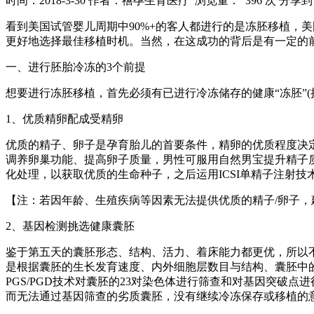
时间：2018-3-30
作者：禧孕生育医疗
浏览量： 396 次
分享到
看到美国试管婴儿周期中90%+的客人都进行的是冻胚移植，美
更好地选择最佳移植时机。当然，在这成功的背后是有一定的
一、进行胚胎冷冻的3个前提
想要进行冻胚移植，首先必须有已进行冷冻储存的健康“冻胚”
1、优质精卵配成受精卵
优质的精子、卵子是孕育胎儿的首要条件，精卵的优质程度决
调养卵巢功能、提高卵子质量，男性可服用自然男宝提升精子
化处理，以获取优质的生命种子，之后运用ICSI单精子注射
【注：若因年龄、生殖疾病等因素无法提供优质的精子/卵子，
2、基因检测挑选健康囊胚
鉴于第五天的囊胚形态、结构、活力、着床能力都更优，所以
是根据囊胚的生长发育速度、内外细胞层数目与结构、囊胚中的
PGS/PGD技术对囊胚的23对染色体进行筛查和对基因突破点
而无法通过基因筛查的劣质囊胚，没有继续冷冻保存或移植的