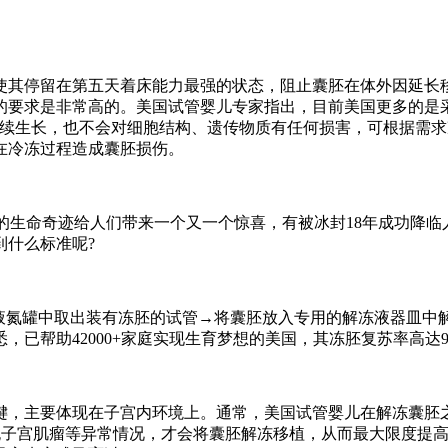
使其停留在第五天着床能力最强的状态，阻止囊胚在体外因延长
的要求是非常高的。美国试管婴儿专家指出，目前美国更多的是采
继续生长，也不会对细胞结构、遗传物质有任何损害，可根据需求冷
在冷冻过程造成囊胚损伤。
宝的生命奇迹给人们带来一个又一个惊喜，有被冰封18年成功降临
到什么标准呢?
从液氮罐中取出装有冻胚的试管→将囊胚放入专用的解冻液器皿中
已帮助42000+家庭实现生育梦想的美国，其冻胚复苏率高达9
键，主要体现在子宫内环境上。通常，美国试管婴儿在解冻囊胚
、无子宫肌瘤等异常情况，才会将囊胚解冻移植，从而最大限度提