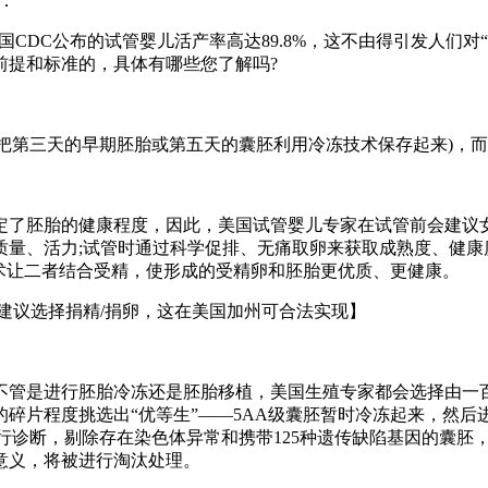
：
国CDC公布的试管婴儿活产率高达89.8%，这不由得引发人们
前提和标准的，具体有哪些您了解吗?
(把第三天的早期胚胎或第五天的囊胚利用冷冻技术保存起来)，
定了胚胎的健康程度，因此，美国试管婴儿专家在试管前会建议女
质量、活力;试管时通过科学促排、无痛取卵来获取成熟度、健康
技术让二者结合受精，使形成的受精卵和胚胎更优质、更健康。
建议选择捐精/捐卵，这在美国加州可合法实现】
不管是进行胚胎冷冻还是胚胎移植，美国生殖专家都会选择由一
碎片程度挑选出“优等生”——5AA级囊胚暂时冷冻起来，然
进行诊断，剔除存在染色体异常和携带125种遗传缺陷基因的囊胚，
意义，将被进行淘汰处理。