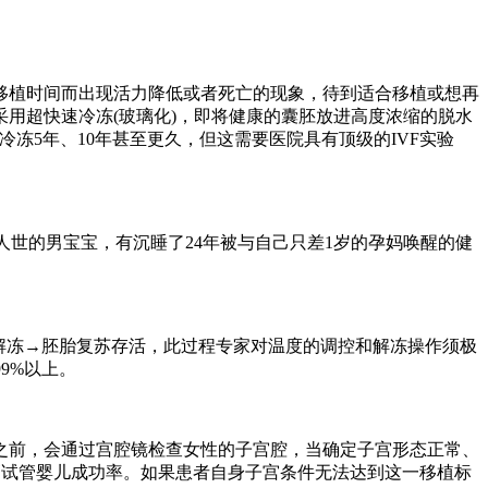
移植时间而出现活力降低或者死亡的现象，待到适合移植或想再
用超快速冷冻(玻璃化)，即将健康的囊胚放进高度浓缩的脱水
冻5年、10年甚至更久，但这需要医院具有顶级的IVF实验
人世的男宝宝，有沉睡了24年被与自己只差1岁的孕妈唤醒的健
解冻→胚胎复苏存活，此过程专家对温度的调控和解冻操作须极
9%以上。
之前，会通过宫腔镜检查女性的子宫腔，当确定子宫形态正常、
高试管婴儿成功率。如果患者自身子宫条件无法达到这一移植标