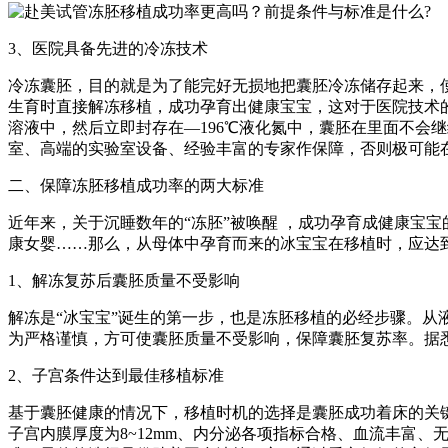
3、医院具备先进的冷冻技术
冷冻囊胚，目的就是为了能完好无损地把囊胚冷冻储存起来，
生育时直接解冻移植，成功孕育出健康宝宝，这对于医院技术
溶液中，然后立即封存在—196℃液化氮中，囊胚在里面不会
室、高端的实验室设备、经验丰富的专家作保障，否则极可能
二、保障冻胚移植成功率的两大标准
近年来，关于沉睡数年的“冻胚”被唤醒 ，成功孕育成健康宝
康女婴……那么，从母体中孕育而来的冰宝宝在移植时，应达
1、解冻复苏后囊胚质量不受影响
解冻是“冰宝宝”诞生的第一步，也是冻胚移植的必经步骤。
为严格谨慎，方可使囊胚质量不受影响，保障囊胚复苏率。据悉，
2、子宫条件达到最佳移植标准
基于囊胚健康的情况下，移植时机的选择是囊胚成功着床的关
子宫内膜厚度为8~12mm、内分泌各项指标合格、血流丰富