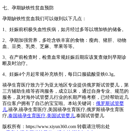
七、孕期缺铁性贫血预防
孕期缺铁性贫血我们可以做到以下几点：
1、妊娠前积极失血性疾病，如月经过多等以增加铁的储备。
2、孕期加强营养，多吃含铁丰富的食物：瘦肉、猪肝、动物
血、豆类、乳类、芝麻、苹果等等。
3、在产前检查时，检查血常规妊娠后期应该复查做到早期诊
断及时治疗。
4、妊娠4个月起常规补充铁剂，每日口服硫酸亚铁0.3g。
禧孕生育医疗致力于为亚太地区专业提供俄罗斯试管婴儿，第
三方辅助生殖等咨询服务，成立以来，通过自身专业、规范的
服务，及对海外试管婴儿行业的长期严格考察，已经帮助近几
百位客户拥有了自己的宝宝啦。本站关键词：
俄罗斯试管婴
儿
,禧孕,禧孕生育医疗,美国禧孕生育医疗,俄罗斯禧孕生育医
疗,
泰国禧孕生育医疗
,
美国试管婴儿
,泰国试管婴儿
版权所有：https://www.xiyun360.com 转载请注明出处