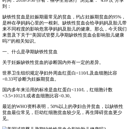
时间：2018-3-30
作者：禧孕生育医疗
浏览量： 439 次
分享
到：
缺铁性贫血是妊娠期最常见的贫血，约占妊娠期贫血的95%，
是种在孕妈妈心里的一根刺。缺铁性贫血会给孕妈妈及胎儿带
来不同程度的影响危害孕妈妈及胎儿的健康。那么，今天我们
来普及下关于“美国试管婴儿孕期缺铁性贫血会影响胎儿健康
吗?”的相关知识。
一、什么是孕期缺铁性贫血
关于妊娠缺铁性贫血的诊断国内外有一定的差异。
世界卫生组织规定孕妇外周血红蛋白<110/L及血细胞比容
<0.33可诊断为妊娠期贫血。
国内多年来沿用的标准是血红蛋白<110/L，红细胞计数
<3.5×1012/L或者血细胞比容<0.30。
最近的WHO资料表明，50%以上的孕妇合并贫血，以缺铁性
贫血最位常见，巨幼红细胞贫血较少见，再生障碍贫血更少
见。