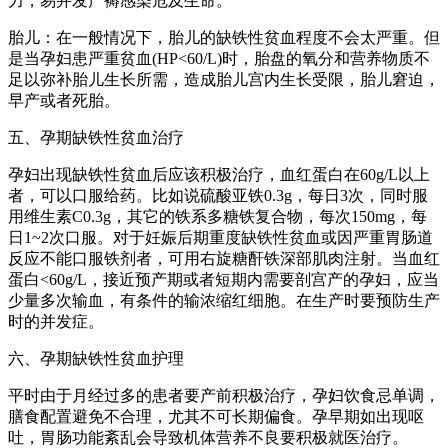
力，易并发产褥感染危及生命。
胎儿：在一般情况下，胎儿的缺铁性贫血程度不会太严重。但
是当孕妇患严重贫血(HP<60/L)时，胎盘的氧分和营养物质不
足以弥补胎儿生长所需，造成胎儿宫内生长受限，胎儿窘迫，
早产或者死胎。
五、孕期缺铁性贫血治疗
孕妇出现缺铁性贫血后应该积极治疗，血红蛋白在60g/L以上
者，可以口服给药。比如说硫酸亚铁0.3g，每日3次，同时服
用维生素C0.3g，其它的铁系多糖铁复合物，每次150mg，每
日1~2次口服。对于妊娠后期重度缺铁性贫血或因严重胃肠道
反应不能口服铁剂者，可用右旋糖酐铁深部肌肉注射。当血红
蛋白<60g/L，接近预产期或者短期内需要剖宫产的孕妇，应当
少量多次输血，有条件的输浓缩红细胞。在生产时要预防生产
时的并发症。
六、孕期缺铁性贫血护理
平时由于月经过多的患者要产前积极治疗，孕妇饮食忌单调，
膳食配置避免不合理，尤其不可长期偏食。孕早期如出现呕
吐，胃肠功能紊乱会导致机体营养不良要积极就医治疗。