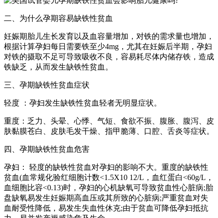
二、为什么孕期容易缺铁性贫血
妊娠期胎儿生长发育以及血容量增加，对铁的需求量也增加，
根据计算孕妇每日需要铁至少4mg，尤其在妊娠后半期，孕妇
对铁的摄取不足可导致吸收不良，容易耗尽体内储存铁，造成
铁缺乏，从而发生缺铁性贫血。
三、孕期缺铁性贫血症状
轻度 ：孕妇发生缺铁性贫血轻者无明显症状。
重度：乏力、头晕、心悸、气短、食欲不振、腹胀、腹泻、皮
肤黏膜苍白、皮肤毛发干燥、指甲脆薄、口腔、舌炎等症状。
四、孕期缺铁性贫血危害
孕妇： 轻度的缺铁性贫血对孕妇的影响不大。重度的缺铁性
贫血(血常规化验红细胞计数<1.5X10 12/L，血红蛋白<60g/L，
血细胞比容<0.13)时，孕妇的心机缺氧可导致贫血性心脏病;胎
盘缺氧易发生妊娠期高血压或其所致的心脏病;严重贫血对失
血耐受性降低，易发生失血性休克;由于贫血可降低孕妇抵抗