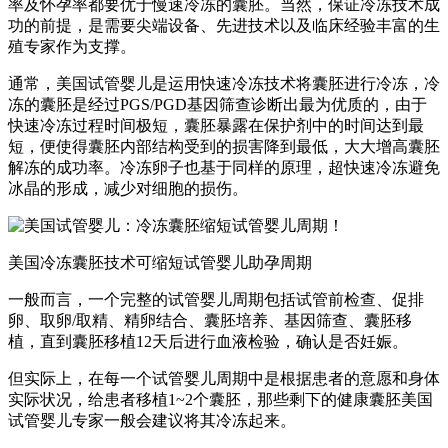
率及怀孕率都要优于慢速冷冻的囊胚。当然，保证冷冻技术成
功的前提，是需要尖端设备、先进技术以及临床经验丰富的生
殖专家作为支撑。
通常，美国试管婴儿是运用快速冷冻技术将囊胚进行冷冻，冷
冻的囊胚是经过PGS/PGD基因筛查诊断出最为优质的，由于
快速冷冻过程时间极短，囊胚暴露在保护剂中的时间达到最
短，便使得囊胚内部结构受到的损害降到最低，大大增高囊胚
解冻的成功率。冷冻卵子也基于同样的原理，超快速冷冻避免
冰晶的形成，减少对细胞的损伤。
美国冷冻囊胚技术可缩短试管婴儿助孕周期
一般而言，一个完整的试管婴儿周期包括试管前检查、促排
卵、取卵/取精、精卵结合、囊胚培养、基因筛查、囊胚移
植，直到囊胚移植12天后进行血液检验，确认是否妊娠。
但实际上，在每一个试管婴儿周期中是根据患者的意愿和身体
实际状况，给患者移植1~2个囊胚，那些剩下的健康囊胚美国
试管婴儿专家一般会建议将其冷冻起来。