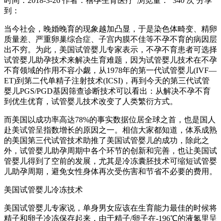
时间：2018-3-26
作者：禧孕生育医疗
浏览量： 340 次
分享
到：
当今社会，晚婚晚育的现象越加凸显，于是染色体畸变、精卵
质量差、严重卵巢综合症、子宫内膜不佳等不孕不育的病因层
出不穷。为此，美国试管婴儿专家表示，不孕不育患者可选择
试管婴儿助孕技术来解决生育难题，因为试管婴儿技术在不孕
不育领域的作用不容小觑，从1978年的第一代试管婴儿(IVF—
ET)到第二代单精子注射技术(ICSI)，再到今天的第三代试管
婴儿PGS/PGD基因筛查诊断技术可以看出：从解决不孕不育
到优生优育，试管婴儿技术改变了人类繁衍方式。
而美国以成功率高达78%的事实数据位居全球之首，也是国人
赴美试管呈指数增长的原因之一。相信大家都知道，体系成熟
的美国第三代试管技术助推了美国试管婴儿的成功，除此之
外，试管婴儿助孕周期中各个环节的创新和完善，也让美国试
管婴儿得到了空前的发展，尤其是冷冻囊胚技术可缩短试管婴
儿助孕周期，避免女性身体再次受伤害和节省不必要的费用。
美国试管婴儿冷冻技术
美国试管婴儿专家说，单身男女应该在生育能力最佳的时候将
精子和卵子冷冻保存起来，由于精子/卵子在-196℃的液氮里呈