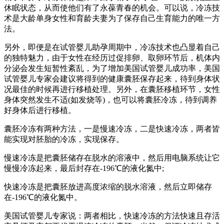
休眠状态，从而使他们有了永葆青春的机会。可以说，冷冻技
术是大龄单身女性和育龄夫妻为了保存自己生育能力的唯一方
法。
另外，即便是在试管婴儿助孕周期中，冷冻技术也凸显着自己
的独特魅力，由于女性在经历过促排卵、取卵环节后，机体内
分泌会发生短暂性紊乱，为了增加美国试管婴儿成功率，美国
试管婴儿专家会建议将得到的健康囊胚保存起来，待到身体状
况最佳的时候再进行移植处理。另外，在囊胚移植环节，女性
身体突然发生不适(如发烧等)，也可以将囊胚冷冻，待到调养
好身体后进行移植。
囊胚冷冻有两种方法，一是慢速冷冻，二是快速冷冻，两者皆
能实现对胚胎的冷冻，实现保存。
慢速冷冻是把囊胚储存在脱水的溶液中，然后用电脑系统让它
慢慢冷冻起来，最后封存在-196℃的液化氮中;
快速冷冻是把囊胚放进高度浓缩的脱水溶液，然后立即储存
在-196℃的液化氮中。
美国试管婴儿专家说：两者相比，快速冷冻的方法快速且存活