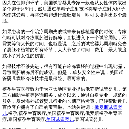
因为在促排卵环节，美国试管婴儿专家一般会从女性体内取出
多个卵子(≥5个)，然后通过单精子注射技术将精子注射入卵子
内使其受精，再将受精卵进行囊胚培育，即可以培育出多个囊
胚。
如果患者的一个治疗周期失败或未来有移植需求的时候，专家
们就可以对冷冻囊胚进行解冻，直接进入下一个试管周期，不
需要等待太长的时间。也就是说，之后的试管婴儿周期就免去
了囊胚移植前的所有环节，大大节省了时间、费用，最大限度
减小了对女性的伤害。
如果技术不够先进，很有可能在冷冻囊胚的过程中出现纰漏，
导致囊胚解冻后不能成活。但是 ，单从安全性来说，美国试
管婴儿囊胚冷冻技术是最保险、最可靠的。
禧孕生育医疗致力于为亚太地区专业提供俄罗斯试管婴儿，第
三方辅助生殖等咨询服务，成立以来，通过自身专业、规范的
服务，及对海外试管婴儿行业的长期严格考察，已经帮助近几
百位客户拥有了自己的宝宝啦。本站关键词：
俄罗斯试管婴
儿
,禧孕,禧孕生育医疗,美国禧孕生育医疗,俄罗斯禧孕生育医
疗,泰国禧孕生育医疗,
美国试管婴儿
,泰国试管婴儿