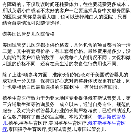
有障碍的，不仅耽误时间还耗费体力，往往要花费更多成本，
所以英语小白或者不太好的客户一定要选择具备中文服务团队
的医院;如果你是英语大咖，也可以选择纯白人的医院，只要
结合自身情况可以随便选择。
⑥美国试管婴儿医院价格
美国试管婴儿医院都提供价格表，具体包含的项目都写的一清
二楚，其中有套餐价格，有非套餐价格。最终费用是多少，没
人能给到客户准确的数字，毕竟每个人的情况不同，大促和微
刺激的价格不同，还有在美生活的衣食住行费用也不同。
除了上述6项参考方面，准家长们的心态对于美国试管婴儿的
成功也十分关键，保持良好心态对调整身体状况更有好处，同
时也要相信自己最后选择的医院/医生，有付出必有回报。
禧孕生育医疗致力于为亚太地区专业提供俄罗斯试管婴儿，第
三方辅助生殖等咨询服务，成立以来，通过自身专业、规范的
服务，及对海外试管婴儿行业的长期严格考察，已经帮助近几
百位客户拥有了自己的宝宝啦。本站关键词：
俄罗斯试管婴
儿
,禧孕,禧孕生育医疗,美国禧孕生育医疗,
俄罗斯禧孕生育医
疗
,泰国禧孕生育医疗,美国试管婴儿,泰国试管婴儿