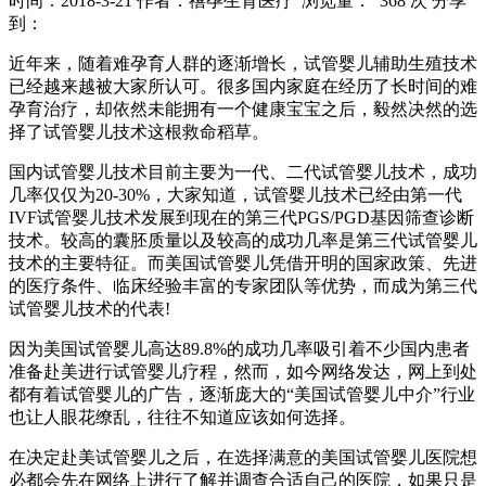
时间：2018-3-21
作者：禧孕生育医疗
浏览量： 368 次
分享
到：
近年来，随着难孕育人群的逐渐增长，试管婴儿辅助生殖技术
已经越来越被大家所认可。很多国内家庭在经历了长时间的难
孕育治疗，却依然未能拥有一个健康宝宝之后，毅然决然的选
择了试管婴儿技术这根救命稻草。
国内试管婴儿技术目前主要为一代、二代试管婴儿技术，成功
几率仅仅为20-30%，大家知道，试管婴儿技术已经由第一代
IVF试管婴儿技术发展到现在的第三代PGS/PGD基因筛查诊断
技术。较高的囊胚质量以及较高的成功几率是第三代试管婴儿
技术的主要特征。而美国试管婴儿凭借开明的国家政策、先进
的医疗条件、临床经验丰富的专家团队等优势，而成为第三代
试管婴儿技术的代表!
因为美国试管婴儿高达89.8%的成功几率吸引着不少国内患者
准备赴美进行试管婴儿疗程，然而，如今网络发达，网上到处
都有着试管婴儿的广告，逐渐庞大的“美国试管婴儿中介”行业
也让人眼花缭乱，往往不知道应该如何选择。
在决定赴美试管婴儿之后，在选择满意的美国试管婴儿医院想
必都会先在网络上进行了解并调查合适自己的医院，如果只是