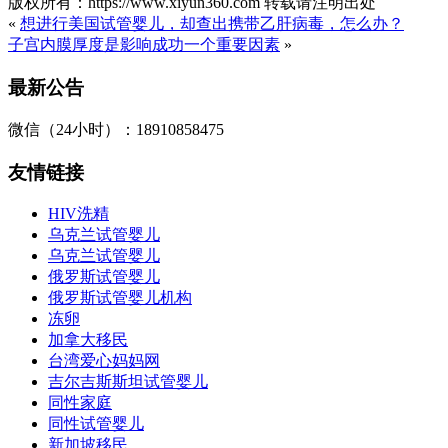
版权所有：https://www.xiyun360.com 转载请注明出处
«
想进行美国试管婴儿，却查出携带乙肝病毒，怎么办？
子宫内膜厚度是影响成功一个重要因素
»
最新公告
微信（24小时）：18910858475
友情链接
HIV洗精
乌克兰试管婴儿
乌克兰试管婴儿
俄罗斯试管婴儿
俄罗斯试管婴儿机构
冻卵
加拿大移民
台湾爱心妈妈网
吉尔吉斯斯坦试管婴儿
同性家庭
同性试管婴儿
新加坡移民