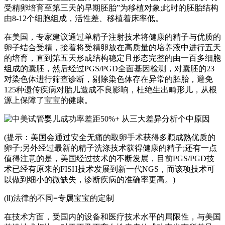
受精卵培育至第三天的早期胚胎”为移植对象;此时的胚胎结构
由8-12个细胞组成，活性差、移植着床率低。
在美国，专家建议通过单精子注射技术将健康的精子与优质的
卵子结合受精，接着将受精卵放在高质量的培养液中进行五天
的培育，直到第五天形成结构稳定且形态完整的由一百多细胞
组成的囊胚，然后经过PGS/PGD全面基因检测，对囊胚的23
对染色体进行筛查诊断，剔除染色体存在异常的胚胎，避免
125种遗传疾病对胎儿造成不良影响，杜绝生出畸形儿，从根
源上保障了宝宝的健康。
(提示：美国会通过安全无痛的取卵手术获得多颗成熟优质的
卵子;另外经过最新的精子洗涤技术获得健康的精子;还有一点
值得注意的是，美国经过技术的不断发展，目前PGS/PGD技
术已经有原来的FISH技术发展到新一代NGS，而该项技术可
以做到细小的微缺失，诊断疾病的准确率更高。)
(Ⅱ)法律的不同=专属宝宝的定制
在技术方面，受国内的设备和医疗技术水平的局限性，与美国