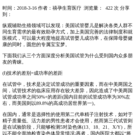
时间：2018-3-16
作者：禧孕生育医疗
浏览量： 422 次
分享
到：
纵观辅助生殖领域可以发现：美国试管婴儿是解决各类人群不
同生育需求的最有效助孕方式，加上美国完善的法律制度和就
医模式，可以最大程度地提高试管婴儿成功率，在保障母婴健
康的同时，圆您的专属宝宝梦。
下面我们从三个方面深度分析美国试管为什么受到国内众多朋
友的青睐。
(Ⅰ)技术的差别=成功率的差距
在试管中，技术是决定试管成功的重要因素，而在中美两国之
间，试管技术的临床应用存在较大差异，因此造成了中美两国
试管成功率之间50%+的差距(国内目前的试管成功率为30%左
右，而美国则以89.8%的高成功居世界第一)。
在国内，通常是选择性的使用第二代单精子注射技术，如对于
精子质量低、活力差的男性患者才会使用，然而第三代试管则
是在试验阶段，只能够检测5对染色体(13、18、21、X/Y)，所
以不能全面地检查染色体异常情况;再者，国内医院大都以“将