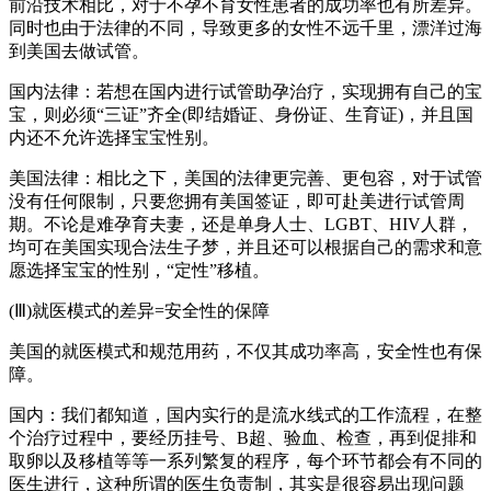
前沿技术相比，对于不孕不育女性患者的成功率也有所差异。
同时也由于法律的不同，导致更多的女性不远千里，漂洋过海
到美国去做试管。
国内法律：若想在国内进行试管助孕治疗，实现拥有自己的宝
宝，则必须“三证”齐全(即结婚证、身份证、生育证)，并且国
内还不允许选择宝宝性别。
美国法律：相比之下，美国的法律更完善、更包容，对于试管
没有任何限制，只要您拥有美国签证，即可赴美进行试管周
期。不论是难孕育夫妻，还是单身人士、LGBT、HIV人群，
均可在美国实现合法生子梦，并且还可以根据自己的需求和意
愿选择宝宝的性别，“定性”移植。
(Ⅲ)就医模式的差异=安全性的保障
美国的就医模式和规范用药，不仅其成功率高，安全性也有保
障。
国内：我们都知道，国内实行的是流水线式的工作流程，在整
个治疗过程中，要经历挂号、B超、验血、检查，再到促排和
取卵以及移植等等一系列繁复的程序，每个环节都会有不同的
医生进行，这种所谓的医生负责制，其实是很容易出现问题