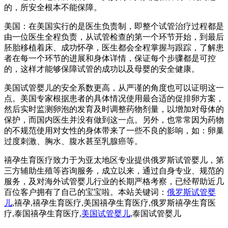
的，所安全根本不能保障。
美国：在美国实行的是医生负责制，即整个试管治疗过程都是
由一位医生全程负责，从试管检查的第一个环节开始，到最后
胚胎移植着床、成功怀孕，医生都会全程掌握与跟踪，了解患
者在每一个环节的进展和身体详情，保证每个步骤都是可控
的，这样才能够保障试管的成功以及母婴的安全健康。
美国试管婴儿的安全系数更高，从严谨的角度也可以证明这一
点。美国专家根据患者的具体情况使用最合适的促排卵方案，
然后实时监测卵泡的发育及时调整药物剂量，以增加对母体的
保护，而国内医生并没有做到这一点。另外，也常常因为药物
的不规范使用对女性的身体带来了一些不良的影响，如：卵巢
过度刺激、胸水、腹水甚至乳腺癌等。
禧孕生育医疗致力于为亚太地区专业提供俄罗斯试管婴儿，第
三方辅助生殖等咨询服务，成立以来，通过自身专业、规范的
服务，及对海外试管婴儿行业的长期严格考察，已经帮助近几
百位客户拥有了自己的宝宝啦。本站关键词：
俄罗斯试管婴
儿
,禧孕,禧孕生育医疗,美国禧孕生育医疗,俄罗斯禧孕生育医
疗,泰国禧孕生育医疗,
美国试管婴儿
,泰国试管婴儿