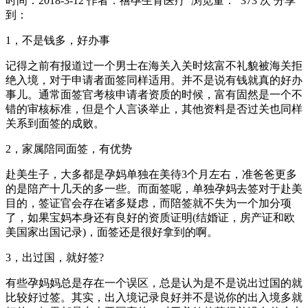
时间：2018-3-12
作者：禧孕生育医疗
浏览量： 373 次
分享
到：
1，不是钱多，好办事
记得之前有报道过一个男士在海关入关时炫富不礼貌被海关拒
绝入境，对于申请者面签同样适用。并不是说有钱就真的好办
事儿。通常面签官考核申请者资质的时候，富有固然是一个不
错的审核标准，但是个人言谈举止，其他资料是否过关也同样
关系到面签的成败。
2，家属陪同面签，有优势
赴美生子，大多都是孕妈单独在美待3个月左右，准爸爸更多
的是陪产十几天的多一些。而面签呢，单独孕妈去签对于赴美
目的，签证官会存在诸多疑虑，而陪签就不失为一个加分项
了，如果宝妈本身还有良好的资质证明(结婚证，房产证和欧
美国家出国记录)，面签还是很好拿到的啊。
3，出过国，就好签?
有些孕妈妈总是存在一个误区，总是认为是不是说出过国的就
比较好过签。其实，出入境记录良好并不是说你的出入境多就