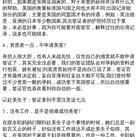
好的，如果都是东南亚国家的，对于美签的获得并没有什么大
的帮助。美国的衡量标准国与国之间也大有不同;出国记录能
加分的国家，主要是美国的同盟国才有的待遇，例如：英法德
意，亚洲的日本等少数国家;其次签证者的护照经历过于复
杂，未必是好事，因为你可能要对面签官，解释过往的出境记
录，说多也可能错多。
4，资质差一点，不申请美签?
有些人很大胆，也有人未战先怯，仅凭自己的感觉就不敢申请
签证了，其实完全没必要，我们的签证团队会对孕妈的资料进
行包装、扬长避短;到底资质如何不是由自己说了算，签证官
才有最终决定权，妄自菲薄和狂妄自大都不可取;我们曾经帮
过不少资质一般的孕妈，成功拿下美国签证，所以自信很重
要，签证官也喜欢看到你自信的一面。
5，没有工作，是不是很难成功美签?
在跟全职妈妈们聊到赴美生子这个事情的时候，她们总是一副
欲言又止的样子，好似没有工作就达不成赴美生子似得。其
实，在美国对于家庭主妇是很尊重的，也是一份工作。全职妈