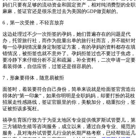
妈们只要有足够的流动资金和固定资产，相对纯消费型的全职
麻麻，签证官还是很乐意过去为美国的GDP做贡献的。
6，第一次受挫，不轻言放弃
这边处理过不少一次拒签的孕妈，她们普遍存在的问题是代
办，托管旅行社，而作为批量出单的旅行社而言，并不能针对
每一位孕妈情况量身定制签证方案，有的孕妈的资料都存在填
错情况，被拒签也就不意外了。孕妈拒签过也不要过于焦虑，
要冷静下来仔细分析不足和疏漏，补全资料，二次申请一定要
着装得体，自信应答，过签还是很容易的。
7，形象要得体，随意易被拒
面签时，着装要符合自己身份，简单来说就是给面签官营造出
得体的“第一印象”，如果你明明是全职妈妈，却要打扮的花枝
招展走性感路线，签证官眼里的你，美貌加分，稳重扣分，签
证被拒该多冤枉。
禧孕生育医疗致力于为亚太地区专业提供俄罗斯试管婴儿，第
三方辅助生殖等咨询服务，成立以来，通过自身专业、规范的
服务，及对海外试管婴儿行业的长期严格考察，已经帮助近几