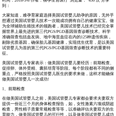
时间：2018-3-8
作者：禧孕生育医疗
浏览量： 430 次
分享
到：
大家知道，难孕育家庭选择美国试管婴儿助孕的原因，无外乎
想通过美国试管婴儿技术一次能成功拥有自己的健康宝宝。做
为全球辅助生殖技术的领跑者，美国试管婴儿技术已经完全掌
握世界上最先进的第三代PGS/PGD基因筛查诊断技术。科学
准确筛查包括血友病、地中海贫血症在内的125种遗传疾病，
剔除劣质基因，确保胎儿基因健康，实现优生优育，是以美国
试管婴儿为首的第三代PGS/PGD基因筛查诊断技术的重要特
征。
美国试管婴儿专家表示：做美国试管婴儿要经历：前期检查、
促排卵、体外受精、囊胚培育等阶段。每个阶段都有不同的侧
重点，严格按照美国试管婴儿医生的要求来做，这样才能确保
做美国试管婴儿一次成功!
1、前期检查
在做美国试管婴儿之前，美国试管婴儿专家都会要求夫妻双方
提供一份近三个月的身体检查报告，如，女性激素六项或阴超
检查，男性精子质量常规检查等等，以准确评估夫妻双方的生
育能力，做美国试管婴儿的可行性，以及做美国试管婴儿成功