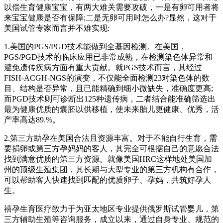
以偿生育健康宝宝，有两大难关需要攻破，一是有卵可用者将
来宝宝健康是否有保障;二是无卵可用时怎么办?显然，这对于
美国试管专家而言并不难实现:
1.美国的PGS/PGD技术能做到全基因检测。在美国，
PGS/PGD技术的临床应用已非常成熟，在检测染色体异常和
避免遗传疾病方面有重大贡献。就PGS技术而言，其经过
FISH-ACGH-NGS的演变，不仅能全面检测23对染色体的数
目、结构是否异常，且已能精确到细小微缺失，准确度更高;
而PGD技术则可诊断出125种遗传病，二者结合能准确筛选出
最为健康优质的囊胚以供移植，使未来胎儿更健康、优秀，活
产率高达89.%。
2.第三方助孕在美国合法且资源丰富。对于不能自行生育，需
要捐卵或第三方孕妈妈的客人，其完全可根据自己的意愿合法
找到满意优质的第三方资源。就像美国HRC这样地处美国加
州的顶级生殖集团，其长期与大型专业的第三方机构有合作，
可以帮助客人快速找到匹配的优质卵子、孕妈，共筑好孕人
生。
禧孕生育医疗致力于为亚太地区专业提供俄罗斯试管婴儿，第
三方辅助生殖等咨询服务，成立以来，通过自身专业、规范的