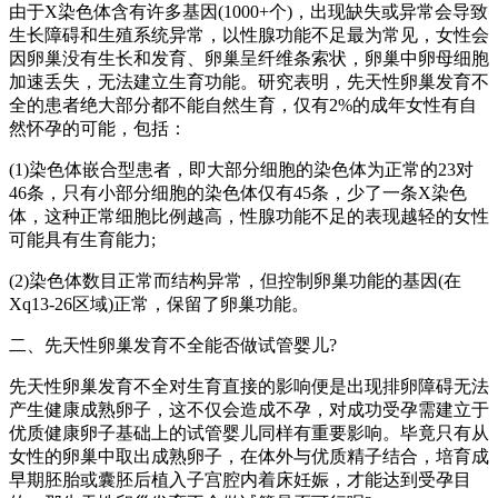
由于X染色体含有许多基因(1000+个)，出现缺失或异常会导致
生长障碍和生殖系统异常，以性腺功能不足最为常见，女性会
因卵巢没有生长和发育、卵巢呈纤维条索状，卵巢中卵母细胞
加速丢失，无法建立生育功能。研究表明，先天性卵巢发育不
全的患者绝大部分都不能自然生育，仅有2%的成年女性有自
然怀孕的可能，包括：
(1)染色体嵌合型患者，即大部分细胞的染色体为正常的23对
46条，只有小部分细胞的染色体仅有45条，少了一条X染色
体，这种正常细胞比例越高，性腺功能不足的表现越轻的女性
可能具有生育能力;
(2)染色体数目正常而结构异常，但控制卵巢功能的基因(在
Xq13-26区域)正常，保留了卵巢功能。
二、先天性卵巢发育不全能否做试管婴儿?
先天性卵巢发育不全对生育直接的影响便是出现排卵障碍无法
产生健康成熟卵子，这不仅会造成不孕，对成功受孕需建立于
优质健康卵子基础上的试管婴儿同样有重要影响。毕竟只有从
女性的卵巢中取出成熟卵子，在体外与优质精子结合，培育成
早期胚胎或囊胚后植入子宫腔内着床妊娠，才能达到受孕目