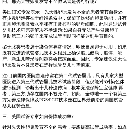
的。那先天性卵巢发育不全做试管是否可行呢?
美国HRC专家表示：先天性卵巢发育不全的患者若其自身还
有少数卵泡存在于纤维条索中，保留了足够的卵巢功能，并有
正常卵泡雌激素水平和有正常核型的卵母细胞，此时通过试管
婴儿技术可完美解决不孕难题;如果自身无法产生健康卵子，
借助第三方的卵子来完成试管周期同样能达到生育目的。
鉴于此类患者属于染色体异常情况，即便自身卵子可用，如果
没有先进的试管婴儿技术从根源上确保胎儿健康，胎停、流
产、新生儿畸形等问题将会接踵而至。因此，专家建议先天性
卵巢发育不良患者在选择试管婴儿时需慎重。
注:目前国内医院普遍停留在第二代试管婴儿，只有几家大型
医院进入第三代试管婴儿技术试验阶段，但仅能对5对染色体
进行检测，诊断出十几种遗传病，根本无法保障宝宝健康;再
者，第三方助孕在国内不被允许。如此，全球唯一一个有第三
方完善法律保障及PGS/PGD技术走在世界最前沿的美国试管
婴儿优势凸显。
三、美国试管专家如何保障成功率?
针对先天性卵巢发育不全的患者，要想提高试管成功率，如愿