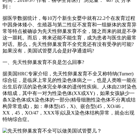
时间：2018-3-7
作者：禧孕生育医疗
浏览量： 407 次
分享
到：
据医学数据统计，每10万个新生女婴中就有22.2个在发育过程
中因身体矮小、生殖器与第二性征不发育和一组躯体的发育异
常等特点被确诊为先天性卵巢发育不全，随之而来的就是不孕
这一噩耗。而后，将来还能不能生育，成为患者与医生的最常
对话。那么，先天性卵巢发育不全究竟还有没有受孕的可能?
如果没有，美国试管婴儿会是好孕通道吗?
一、先天性卵巢发育不良是怎么回事?
据美国HRC专家介绍，先天性卵巢发育不全又称特纳(Turner)
综合征，是临床上常见的性染色体病之一，也是人类唯一能在
出生后存活的染色体完全单体的遗传性疾病。人体由23对染色
体组成，其中有一对为性染色体(XX或XY)，如果女孩缺少一
条X染色体或X染色体的一部分(精母细胞性染色体不分离或结
构异常造成)，如：单体型(45，X)、嵌合型(45，XO/46，
XX，45，XO/47，XXX等)以及X染色体结构异常，就会出现
特纳综合症。