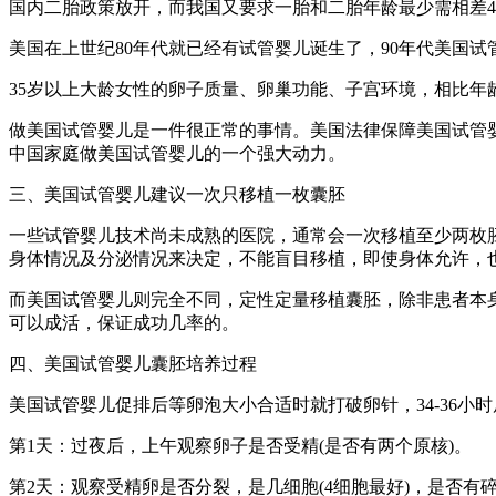
国内二胎政策放开，而我国又要求一胎和二胎年龄最少需相差4
美国在上世纪80年代就已经有试管婴儿诞生了，90年代美国
35岁以上大龄女性的卵子质量、卵巢功能、子宫环境，相比
做美国试管婴儿是一件很正常的事情。美国法律保障美国试管
中国家庭做美国试管婴儿的一个强大动力。
三、美国试管婴儿建议一次只移植一枚囊胚
一些试管婴儿技术尚未成熟的医院，通常会一次移植至少两枚
身体情况及分泌情况来决定，不能盲目移植，即使身体允许，
而美国试管婴儿则完全不同，定性定量移植囊胚，除非患者本
可以成活，保证成功几率的。
四、美国试管婴儿囊胚培养过程
美国试管婴儿促排后等卵泡大小合适时就打破卵针，34-36小
第1天：过夜后，上午观察卵子是否受精(是否有两个原核)。
第2天：观察受精卵是否分裂，是几细胞(4细胞最好)，是否有碎