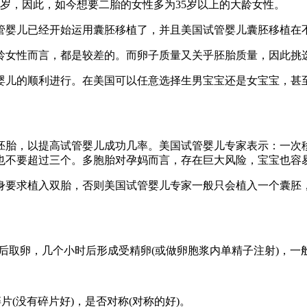
岁，因此，如今想要二胎的女性多为35岁以上的大龄女性。
试管婴儿已经开始运用囊胚移植了，并且美国试管婴儿囊胚移植在
年龄女性而言，都是较差的。而卵子质量又关乎胚胎质量，因此挑
婴儿的顺利进行。在美国可以任意选择生男宝宝还是女宝宝，甚
胚胎，以提高试管婴儿成功几率。美国试管婴儿专家表示：一次
也不要超过三个。多胞胎对孕妈而言，存在巨大风险，宝宝也容
身要求植入双胎，否则美国试管婴儿专家一般只会植入一个囊胚
时后取卵，几个小时后形成受精卵(或做卵胞浆内单精子注射)，一
片(没有碎片好)，是否对称(对称的好)。