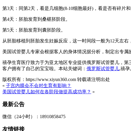
第3天：同第2天，看是几细胞(8-10细胞最好)，看是否有碎片
第4天：胚胎发育到桑椹胚阶段。
第5天：胚胎发育到囊胚阶段。
从胚胎移植到胚胎发生妊娠反应，这一时间段一般为12天左
美国试管婴儿专家会根据客人的身体情况据分析，制定出专属
禧孕生育医疗致力于为亚太地区专业提供俄罗斯试管婴儿，第
客户拥有了自己的宝宝啦。本站关键词：
俄罗斯试管婴儿
,禧
版权所有：https://www.xiyun360.com 转载请注明出处
«
子宫内膜会不会对生育有影响？
美国试管婴儿如何在各阶段做提高成功率？
»
最新公告
微信（24小时）：18910858475
友情链接