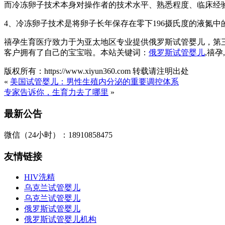
而冷冻卵子技术本身对操作者的技术水平、熟悉程度、临床经
4、冷冻卵子技术是将卵子长年保存在零下196摄氏度的液氮
禧孕生育医疗致力于为亚太地区专业提供俄罗斯试管婴儿，第
客户拥有了自己的宝宝啦。本站关键词：
俄罗斯试管婴儿
,禧
版权所有：https://www.xiyun360.com 转载请注明出处
«
美国试管婴儿：男性生殖内分泌的重要调控体系
专家告诉你，生育力去了哪里
»
最新公告
微信（24小时）：18910858475
友情链接
HIV洗精
乌克兰试管婴儿
乌克兰试管婴儿
俄罗斯试管婴儿
俄罗斯试管婴儿机构