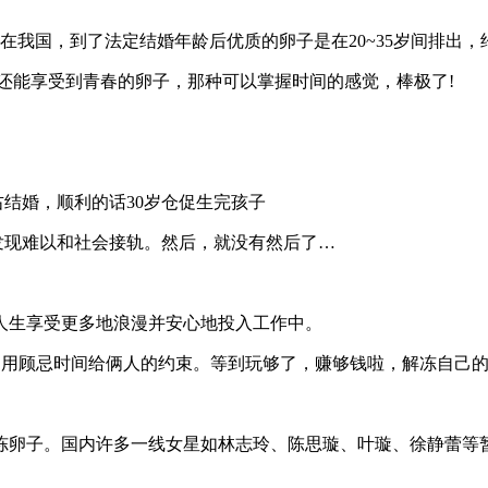
：
我国，到了法定结婚年龄后优质的卵子是在20~35岁间排出，约
还能享受到青春的卵子，那种可以掌握时间的感觉，棒极了!
右结婚，顺利的话30岁仓促生完孩子
发现难以和社会接轨。然后，就没有然后了…
人生享受更多地浪漫并安心地投入工作中。
界，不用顾忌时间给俩人的约束。等到玩够了，赚够钱啦，解冻自己的
冻卵子。国内许多一线女星如林志玲、陈思璇、叶璇、徐静蕾等