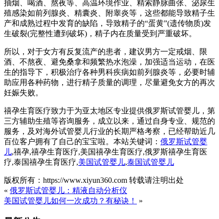
抽烟、喝酒、熬夜等、高温环境作业、精索静脉曲张、泌尿生
殖感染如前列腺炎、精囊炎、附睾炎等，这些都能导致精子生
产和成熟过程中发育的缺陷，导致精子的“蛋黄”(遗传物质)发
生破裂(完整性遭到破坏)，精子内在质量受到严重破坏。
所以，对于女方有反复流产的患者，建议男方一定戒烟、限
酒、不熬夜、避免桑拿和频繁热水泡澡，加强适当运动，在医
生的指导下，积极治疗各种男科疾病如前列腺炎等，必要时辅
助应用各种药物，进行精子质量的调理，尽量避免女方的再次
妊娠失败。
禧孕生育医疗致力于为亚太地区专业提供俄罗斯试管婴儿，第
三方辅助生殖等咨询服务，成立以来，通过自身专业、规范的
服务，及对海外试管婴儿行业的长期严格考察，已经帮助近几
百位客户拥有了自己的宝宝啦。本站关键词：
俄罗斯试管婴
儿
,禧孕,禧孕生育医疗,美国禧孕生育医疗,俄罗斯禧孕生育医
疗,泰国禧孕生育医疗,
美国试管婴儿
,
泰国试管婴儿
版权所有：https://www.xiyun360.com 转载请注明出处
«
俄罗斯试管婴儿：精液自动分析仪
美国试管婴儿如何一次成功？有秘诀！
»