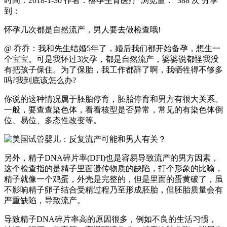
时间：2018-1-30
作者：禧孕生育医疗
浏览量： 388 次
分享
到：
怀孕几次都是自然流产，男人要去做检查哦!
@ 乔乔：我和先生结婚5年了，婚后我们都开始备孕，想生一
个宝宝。可是我怀过3次孕，都是自然流产，婆婆说都怪我没
有把孩子保住。为了保胎，我工作都辞了啊，我牺牲得不够多
吗?我到底该怎么办?
你说的这种情况属于胚胎停育，胚胎停育和男方有很大关系。
一般，要查查染色体，看看核型是否异常，常见的有染色体倒
位、易位、多态性改变等。
另外，精子DNA碎片率(DFI)也是容易导致流产的男方因素，
这个检查指的是精子里面遗传物质的缺陷，打个形象的比喻，
精子就像一个鸡蛋，外壳是完整的，但是里面的蛋黄破了，虽
不影响精子卵子结合受精过程乃至形成胚胎，但胚胎质量会有
严重缺陷，导致流产。
导致精子DNA碎片率高的原因很多，例如不良的生活习惯，