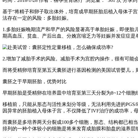
时间：2018-1-28
作者：禧孕生育医疗
浏览量： 361 次
分享到
基于“将精子和卵子取出体外，培育成早期胚胎后植入母体子宫
法存在一定的风险：多胎妊娠。
1.多胎妊娠晚期流产和早产的风险显著高于单胎妊娠，即便胎
期高血压、贫血、产后出血、分娩宫缩乏力等妊娠并发症症是
2.增加了减胎手术的风险。减胎手术为宫腔内操作，很有可能
而将受精卵培育至第五天囊胚进行基因检测的美国试管婴儿，则
囊胚之于早期胚胎，优势对比
早期胚胎是受精卵在培养皿中培育至第三天分裂为8~12个细
移植前，只能从形态与活性来划分等级，无法利用先进的PGS
因异常的胚胎植入母体子宫，不仅降低了IVF治疗的成功率，
而囊胚是多培养两天分裂成100多个细胞，形态、结构都已相
排列的一种个体较小的细胞是将来发育成胎膜和胎盘的滋养层细