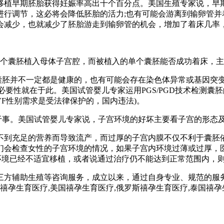
移植早期胚胎获得妊娠率高出十个百分点。美国生殖专家说，早期
进行调节，这必将会降低胚胎的活力;也有可能会游离到输卵管并
会减少，也就减少了胚胎游走到输卵管的机会，增加了着床几率
的单个囊胚植入母体子宫腔，而被植入的单个囊胚能否成功着床，
囊胚并不一定都是健康的，也有可能会存在染色体异常或基因突
必要性就在于此。美国试管婴儿专家运用PGS/PGD技术检测囊胚
VF性别需求是受法律保护的，国内违法)。
于事。美国试管婴儿专家说，子宫环境的好坏主要看子宫的形态
不到充足的营养而导致流产，而过厚的子宫内膜不仅不利于囊胚依
们会检查女性的子宫环境的情况，如果子宫内环境过薄或过厚，
果子宫环境已经不适宜移植，或者说通过治疗仍不能达到正常范围内
三方辅助生殖等咨询服务，成立以来，通过自身专业、规范的服
孕,禧孕生育医疗,美国禧孕生育医疗,俄罗斯禧孕生育医疗,泰国禧孕