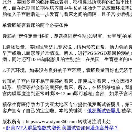
此外，美国多年的临床实践表明，移植囊胚所获得的妊娠率比
点，而在此期间长期在培养皿中生长的胚胎为了适应新环境需
胎植入子宫腔后进一步发育与着床之间的间隔，且子宫收缩机
单囊胚能否着床的两个必要条件
囊胚的“定性定量”移植，即选择固定性别(如男宝、女宝等)
1.囊胚质量。美国试管婴儿专家说，结构形态正常、活力强的
早产或胎儿畸形等异常情况。所以，进行PGS/PGD基因检测的
病，同时还可100%知晓胎儿的性别(注：在美国，生育患者的I
2.子宫环境。如果没有良好的子宫环境，囊胚质量再好也无济
过薄的子宫内膜不易于囊胚的着床，即便成功着床，也会因得
畸形、肌瘤等都会影响囊胚的着床。所以，在胚胎移植前，我
宫内膜厚度达到正常时(即8~12mm)即可移植; 当然，如
禧孕生育医疗致力于为亚太地区专业提供俄罗斯试管婴儿，第
客户拥有了自己的宝宝啦。本站关键词：
俄罗斯试管婴儿
,禧
版权所有：https://www.xiyun360.com 转载请注明出处
«
赴美IVF人群呈指数式增长 美国试管如何避免宫外孕？