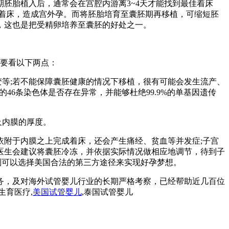
胚胎植入后，通常会在宫腔内游离3~4天才能找到最佳着床
着床，造成宫外孕。而将胚胎培育至囊胚期再移植，可缩短胚
，这也是把受精卵培养至囊胚的好处之一。
主要看以下两点：
变等;若不能保障囊胚健康的情况下移植，很有可能会发生流产、
的46条染色体是否存在异常，并能够杜绝99.9%的单基因遗传
及内膜的厚度。
附于内膜之上完成着床，还会产生痛经、贫血等并发症;子宫
医生会建议将囊胚冷冻，并依据实际情况做相应地调节，待到子
，则可以选择美国合法的第三方途径来实现好孕梦想。
务，及对海外试管婴儿行业的长期严格考察，已经帮助近几百位
生育医疗,
美国试管婴儿
,泰国试管婴儿